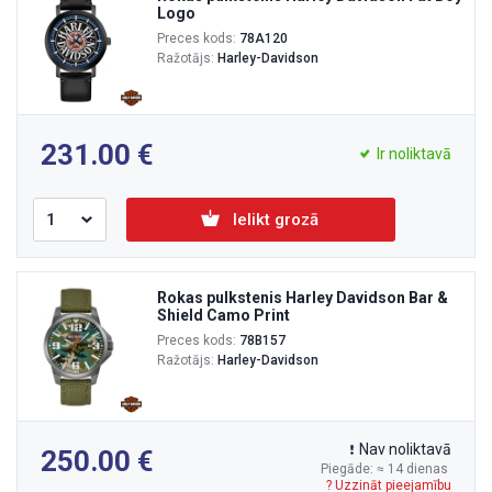
Logo
Preces kods:
78A120
Ražotājs:
Harley-Davidson
231.00
Ir noliktavā
Ielikt grozā
Rokas pulkstenis Harley Davidson Bar &
Shield Camo Print
Preces kods:
78B157
Ražotājs:
Harley-Davidson
Nav noliktavā
250.00
Piegāde: ≈ 14 dienas
? Uzzināt pieejamību