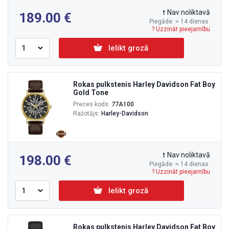
Nav noliktavā
189.00
Piegāde: ≈ 14 dienas
? Uzzināt pieejamību
Ielikt grozā
Rokas pulkstenis Harley Davidson Fat Boy
Gold Tone
Preces kods:
77A100
Ražotājs:
Harley-Davidson
Nav noliktavā
198.00
Piegāde: ≈ 14 dienas
? Uzzināt pieejamību
Ielikt grozā
Rokas pulkstenis Harley Davidson Fat Boy