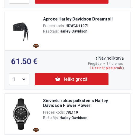
Aproce Harley Davidson Dreamroll
Preces kods:
HDWCU11071
Ražotājs:
Harley-Davidson
Nav noliktavā
61.50
Piegāde: ≈ 14 dienas
? Uzzināt pieejamību
Ielikt grozā
Sieviešu rokas pulkstenis Harley
Davidson Flower Power
Preces kods:
78L119
Ražotājs:
Harley-Davidson