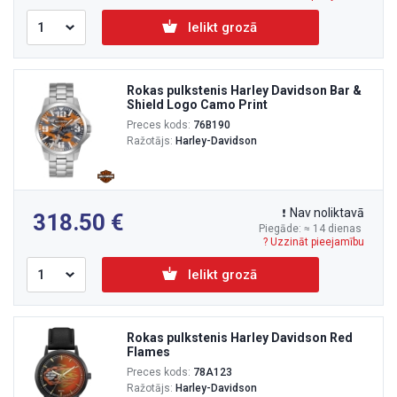
Ielikt grozā
Rokas pulkstenis Harley Davidson Bar &
Shield Logo Camo Print
Preces kods:
76B190
Ražotājs:
Harley-Davidson
Nav noliktavā
318.50
Piegāde: ≈ 14 dienas
? Uzzināt pieejamību
Ielikt grozā
Rokas pulkstenis Harley Davidson Red
Flames
Preces kods:
78A123
Ražotājs:
Harley-Davidson