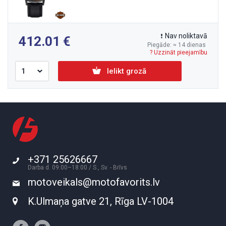
Nav noliktavā
412.01
Piegāde: ≈ 14 dienas
? Uzzināt pieejamību
Ielikt grozā
+371 25626667
Darba d. 09:00–18:00 / S., Sv. - Brīvs
motoveikals@motofavorits.lv
K.Ulmaņa gatve 21, Rīga LV-1004