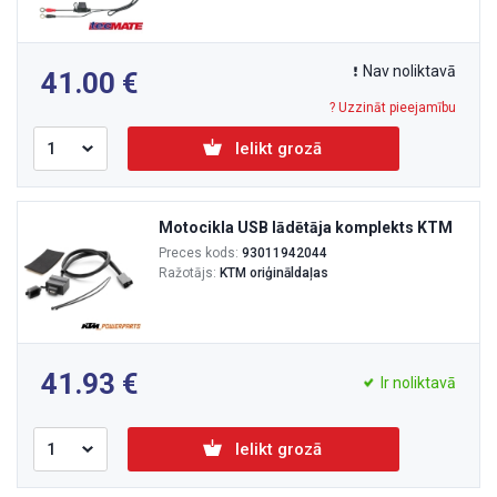
Nav noliktavā
41.00
? Uzzināt pieejamību
Ielikt grozā
Motocikla USB lādētāja komplekts KTM
Preces kods:
93011942044
Ražotājs:
KTM oriģināldaļas
41.93
Ir noliktavā
Ielikt grozā