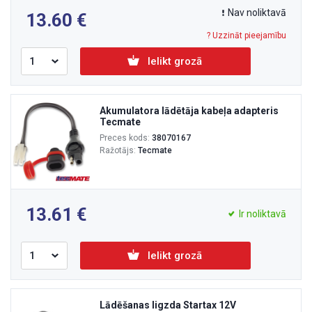
Nav noliktavā
13.60
? Uzzināt pieejamību
Ielikt grozā
Akumulatora lādētāja kabeļa adapteris
Tecmate
Preces kods:
38070167
Ražotājs:
Tecmate
13.61
Ir noliktavā
Ielikt grozā
Lādēšanas ligzda Startax 12V