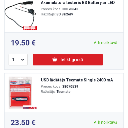
Akumulatora testeris BS Battery ar LED
Preces kods:
38070643
Ražotājs:
BS Battery
19.50
Ir noliktavā
Ielikt grozā
USB lādētājs Tecmate Single 2400 mA
Preces kods:
38070539
Ražotājs:
Tecmate
23.50
Ir noliktavā