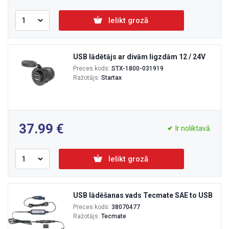
Ielikt grozā
USB lādētājs ar divām ligzdām 12 / 24V
Preces kods:
STX-1800-031919
Ražotājs:
Startax
37.99
Ir noliktavā
Ielikt grozā
USB lādēšanas vads Tecmate SAE to USB
Preces kods:
38070477
Ražotājs:
Tecmate