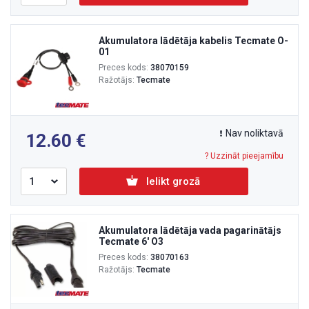
Akumulatora lādētāja kabelis Tecmate O-
01
Preces kods:
38070159
Ražotājs:
Tecmate
Nav noliktavā
12.60
? Uzzināt pieejamību
Ielikt grozā
Akumulatora lādētāja vada pagarinātājs
Tecmate 6' O3
Preces kods:
38070163
Ražotājs:
Tecmate