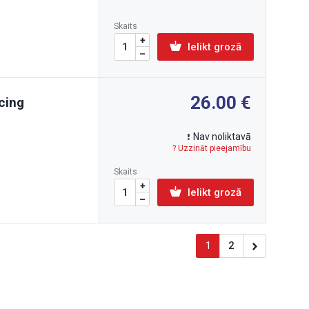
Skaits
Ielikt grozā
26.00
cing
Nav noliktavā
? Uzzināt pieejamību
Skaits
Ielikt grozā
1
2