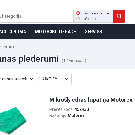
pēc nosaukuma
pēc koda
MOTO NOMA
MOTOCIKLU IEGĀDE
SERVISS
iederumi
anas piederumi
(17 vienības)
Mikrošķiedras lupatiņa Motorex
Preces kods:
452430
Ražotājs:
Motorex