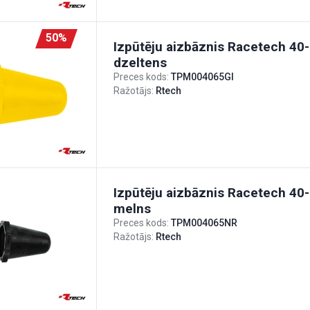
50%
Izpūtēju aizbāznis Racetech 4
dzeltens
Preces kods:
TPM004065GI
Ražotājs:
Rtech
Izpūtēju aizbāznis Racetech 40
melns
Preces kods:
TPM004065NR
Ražotājs:
Rtech