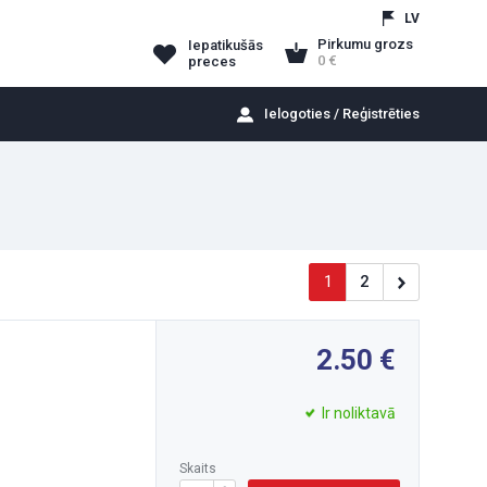
LV
Pirkumu grozs
Iepatikušās
0
preces
Ielogoties / Reģistrēties
1
2
2.50
Ir noliktavā
Skaits