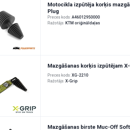
Motocikla izpūtēja korķis mazg
Plug
Preces kods:
A46012950000
Ražotājs:
KTM oriģināldaļas
Mazgāšanas korķis izpūtējam X-
Preces kods:
XG-2210
Ražotājs:
X-Grip
Mazgāšanas birste Muc-Off Sof