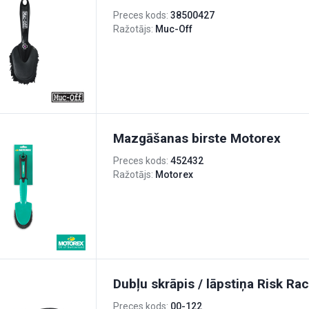
Preces kods:
38500427
Ražotājs:
Muc-Off
Mazgāšanas birste Motorex
Preces kods:
452432
Ražotājs:
Motorex
Dubļu skrāpis / lāpstiņa Risk Ra
Preces kods:
00-122