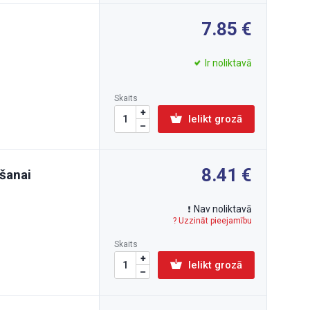
7.85
Ir noliktavā
Skaits
Ielikt grozā
8.41
šanai
Nav noliktavā
? Uzzināt pieejamību
Skaits
Ielikt grozā