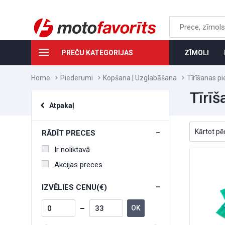
PREČU KATEGORIJAS
ZĪMOLI
Home
Piederumi
Kopšana | Uzglabāšana
Tīrīšanas p
Tīrīš
Atpakaļ
RĀDĪT PRECES
Ir noliktavā
Akcijas preces
IZVĒLIES CENU(€)
OK