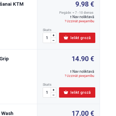
9.98
āšanai KTM
Piegāde: ≈ 7 - 10 dienas
Nav noliktavā
? Uzzināt pieejamību
Skaits
Ielikt grozā
14.90
Grip
Nav noliktavā
? Uzzināt pieejamību
Skaits
Ielikt grozā
17.00
t Wash