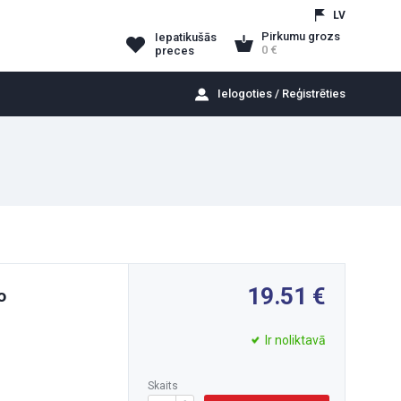
LV
Pirkumu grozs
Iepatikušās
0
preces
Ielogoties / Reģistrēties
19.51
o
Ir noliktavā
Skaits