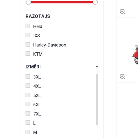
RAŽOTĀJS
Held
IXS
Harley-Davidson
KTM
IZMĒRI
3XL
4XL
5XL
6XL
7XL
L
M