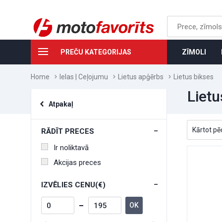
PREČU KATEGORIJAS
ZĪMOLI
Home
Ielas | Ceļojumu
Lietus apģērbs
Lietus bikses
Lietu
Atpakaļ
RĀDĪT PRECES
Ir noliktavā
Akcijas preces
IZVĒLIES CENU(€)
OK