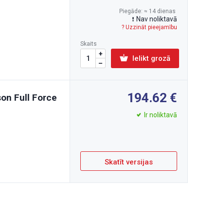
Piegāde: ≈ 14 dienas
Nav noliktavā
? Uzzināt pieejamību
Skaits
Ielikt grozā
194.62
son Full Force
Ir noliktavā
Skatīt versijas