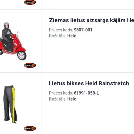
Ziemas lietus aizsargs kājām H
Preces kods:
9807-001
Ražotājs:
Held
Lietus bikses Held Rainstretch
Preces kods:
61991-058-L
Ražotājs:
Held