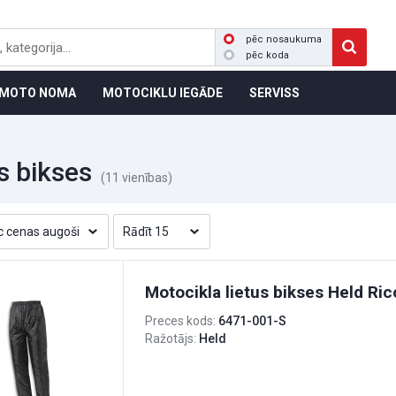
pēc nosaukuma
pēc koda
MOTO NOMA
MOTOCIKLU IEGĀDE
SERVISS
s bikses
(11 vienības)
Motocikla lietus bikses Held Ric
Preces kods:
6471-001-S
Ražotājs:
Held