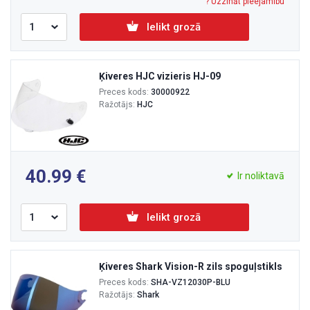
? Uzzināt pieejamību
Ielikt grozā
Ķiveres HJC vizieris HJ-09
Preces kods:
30000922
Ražotājs:
HJC
40.99
Ir noliktavā
Ielikt grozā
Ķiveres Shark Vision-R zils spoguļstikls
Preces kods:
SHA-VZ12030P-BLU
Ražotājs:
Shark