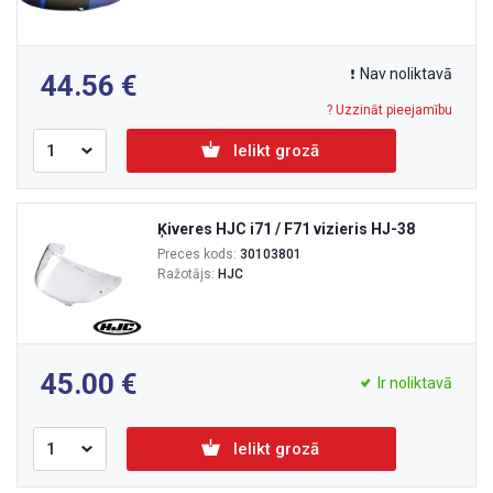
Nav noliktavā
44.56
? Uzzināt pieejamību
Ielikt grozā
Ķiveres HJC i71 / F71 vizieris HJ-38
Preces kods:
30103801
Ražotājs:
HJC
45.00
Ir noliktavā
Ielikt grozā