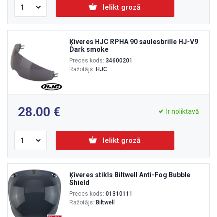
Ielikt grozā
Ķiveres HJC RPHA 90 saulesbrille HJ-V9
Dark smoke
Preces kods:
34600201
Ražotājs:
HJC
28.00
Ir noliktavā
Ielikt grozā
Ķiveres stikls Biltwell Anti-Fog Bubble
Shield
Preces kods:
01310111
Ražotājs:
Biltwell