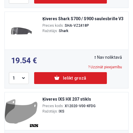
Ķiveres Shark S700 / S900 saulesbrille V3
Preces kods:
SHA-VZ2418P
Ražotājs:
Shark
Nav noliktavā
19.54
? Uzzināt pieejamību
Ielikt grozā
Ķiveres IXS HX 207 stikls
Preces kods:
X12020-V00-KFDG
Ražotājs:
IXS