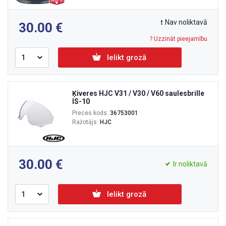
Nav noliktavā
30.00
? Uzzināt pieejamību
Ielikt grozā
Ķiveres HJC V31 / V30 / V60 saulesbrille
IS-10
Preces kods:
36753001
Ražotājs:
HJC
30.00
Ir noliktavā
Ielikt grozā