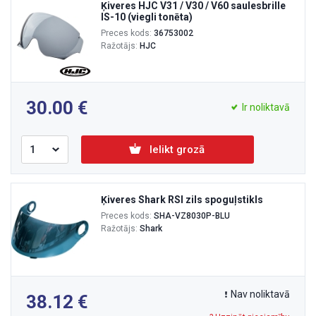
Ķiveres HJC V31 / V30 / V60 saulesbrille
IS-10 (viegli tonēta)
Preces kods:
36753002
Ražotājs:
HJC
30.00
Ir noliktavā
Ielikt grozā
Ķiveres Shark RSI zils spoguļstikls
Preces kods:
SHA-VZ8030P-BLU
Ražotājs:
Shark
Nav noliktavā
38.12