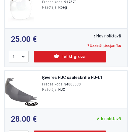
Preces kods:
917573
Ražotājs:
Roeg
Nav noliktavā
25.00
? Uzzināt pieejamību
Ielikt grozā
Ķiveres HJC saulesbrille HJ-L1
Preces kods:
34003030
Ražotājs:
HJC
28.00
Ir noliktavā