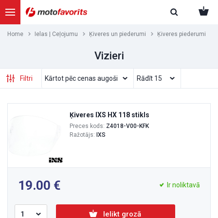
Home
Ielas | Ceļojumu
Ķiveres un piederumi
Ķiveres piederumi
Vizieri
Filtri
Ķiveres IXS HX 118 stikls
Preces kods:
Z4018-V00-KFK
Ražotājs:
IXS
19.00
Ir noliktavā
Ielikt grozā