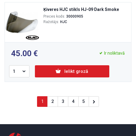
Ķiveres HJC stikls HJ-09 Dark Smoke
Preces kods:
30000905
Ražotājs:
HJC
45.00
Ir noliktavā
Ielikt grozā
1
2
3
4
5