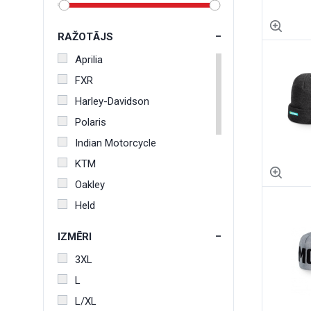
RAŽOTĀJS
Aprilia
FXR
Harley-Davidson
Polaris
Indian Motorcycle
KTM
Oakley
Held
100%
IZMĒRI
Gaerne
3XL
Thor
L
Motorex
L/XL
Pando Moto