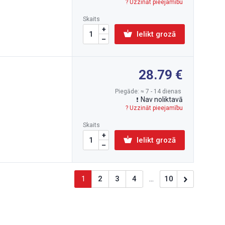
? Uzzināt pieejamību
Skaits
Ielikt grozā
28.79
Piegāde: ≈ 7 - 14 dienas
Nav noliktavā
? Uzzināt pieejamību
Skaits
Ielikt grozā
1
2
3
4
...
10