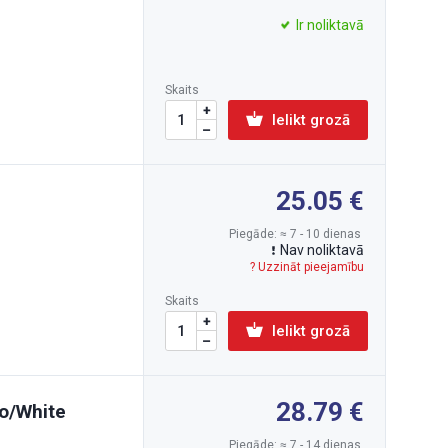
Ir noliktavā
Skaits
Ielikt grozā
25.05
Piegāde: ≈ 7 - 10 dienas
Nav noliktavā
? Uzzināt pieejamību
Skaits
Ielikt grozā
28.79
o/White
Piegāde: ≈ 7 - 14 dienas