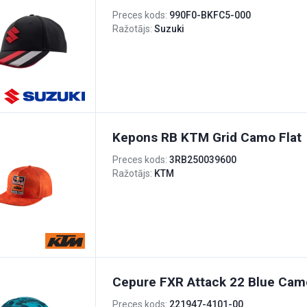
Preces kods:
990F0-BKFC5-000
Ražotājs:
Suzuki
Kepons RB KTM Grid Camo Flat
Preces kods:
3RB250039600
Ražotājs:
KTM
Cepure FXR Attack 22 Blue Cam
Preces kods:
221947-4101-00