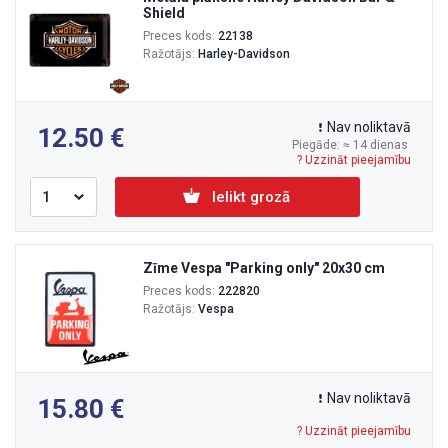
Shield
Preces kods:
22138
Ražotājs:
Harley-Davidson
Nav noliktavā
12.50
Piegāde: ≈ 14 dienas
? Uzzināt pieejamību
Ielikt grozā
Zīme Vespa "Parking only" 20x30 cm
Preces kods:
222820
Ražotājs:
Vespa
Nav noliktavā
15.80
? Uzzināt pieejamību