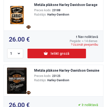
Metāla plāksne Harley Davidson Garage
Preces kods:
23188
Ražotājs:
Harley-Davidson
Nav noliktavā
26.00
Piegāde: ≈ 14 dienas
? Uzzināt pieejamību
Ielikt grozā
Metāla plāksne Harley-Davidson Genuine
Preces kods:
23125
Ražotājs:
Harley-Davidson
26.00
Ir noliktavā