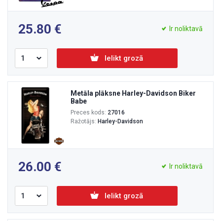
25.80
Ir noliktavā
Ielikt grozā
Metāla plāksne Harley-Davidson Biker
Babe
Preces kods:
27016
Ražotājs:
Harley-Davidson
26.00
Ir noliktavā
Ielikt grozā