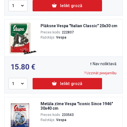
Ielikt grozā
Plāksne Vespa "Italian Classic" 20x30 cm
Preces kods:
222837
Ražotājs:
Vespa
Nav noliktavā
15.80
? Uzzināt pieejamību
Ielikt grozā
Metāla zīme Vespa "Iconic Since 1946"
30x40 cm
Preces kods:
233543
Ražotājs:
Vespa