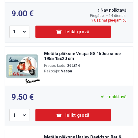
Nav noliktavā
9.00
Piegāde: ≈ 14 dienas
? Uzzināt pieejamību
Ielikt grozā
Metāla plāksne Vespa GS 150cc since
1955 15x20 cm
Preces kods:
262314
Ražotājs:
Vespa
9.50
Ir noliktavā
Ielikt grozā
Metāla plāksne Harley Davidson Bar &