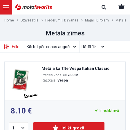
Home
Dzīvesstils
Piederumi | Dāvanas
Mājai | Birojam
Metāla 
Metāla zīmes
Filtri
Metāla kartīte Vespa Italian Classic
Preces kods:
607565M
Ražotājs:
Vespa
8.10
Ir noliktavā
Ielikt grozā