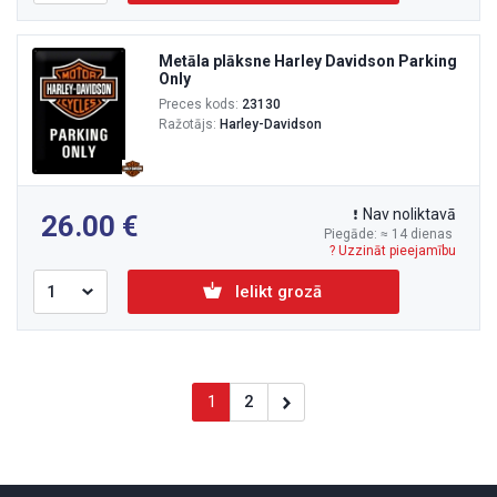
Metāla plāksne Harley Davidson Parking
Only
Preces kods:
23130
Ražotājs:
Harley-Davidson
Nav noliktavā
26.00
Piegāde: ≈ 14 dienas
? Uzzināt pieejamību
Ielikt grozā
1
2