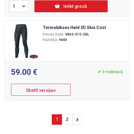
Ielikt grozā
Termobikses Held 3D Skin Cool
Preces kods:
9863-015-3XL
Ražotājs:
Held
59.00
Ir noliktavā
Skatīt versijas
1
2