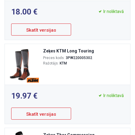
18.00
Ir noliktavā
Skatīt versijas
Zeķes KTM Long Touring
Preces kods:
3PW220005302
Ražotājs:
KTM
19.97
Ir noliktavā
Skatīt versijas