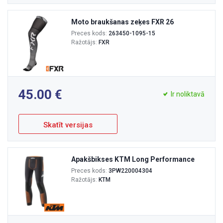
Moto braukšanas zeķes FXR 26
Preces kods:
263450-1095-15
Ražotājs:
FXR
45.00
Ir noliktavā
Skatīt versijas
Apakšbikses KTM Long Performance
Preces kods:
3PW220004304
Ražotājs:
KTM