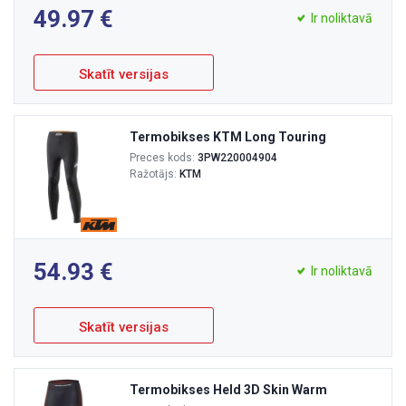
49.97
Ir noliktavā
Skatīt versijas
Termobikses KTM Long Touring
Preces kods:
3PW220004904
Ražotājs:
KTM
54.93
Ir noliktavā
Skatīt versijas
Termobikses Held 3D Skin Warm