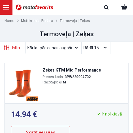
Home
Motokross | Enduro
Termoveļa | Zeķes
Termoveļa | Zeķes
Filtri
Zeķes KTM Mid Performance
Preces kods:
3PW220004702
Ražotājs:
KTM
14.94
Ir noliktavā
Skatīt versijas