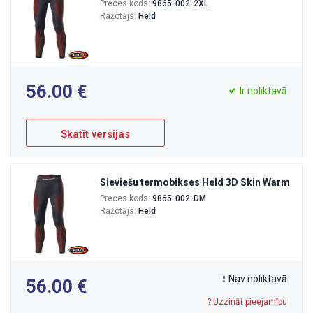
Preces kods:
9865-002-2XL
Ražotājs:
Held
56.00
Ir noliktavā
Skatīt versijas
Sieviešu termobikses Held 3D Skin Warm
Preces kods:
9865-002-DM
Ražotājs:
Held
Nav noliktavā
56.00
? Uzzināt pieejamību