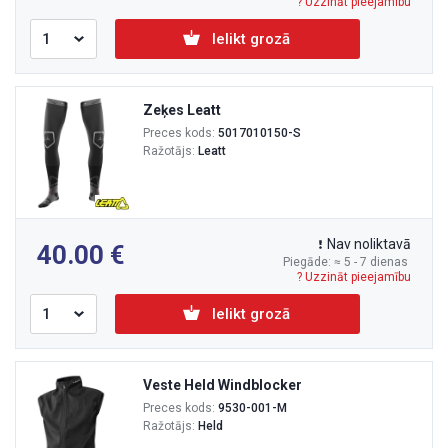
? Uzzināt pieejamību
Ielikt grozā
Zeķes Leatt
Preces kods:
5017010150-S
Ražotājs:
Leatt
Nav noliktavā
40.00
Piegāde: ≈ 5 - 7 dienas
? Uzzināt pieejamību
Ielikt grozā
Veste Held Windblocker
Preces kods:
9530-001-M
Ražotājs:
Held