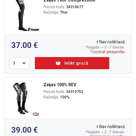
Zeķes Thor Compression
Preces kods:
34310677
Ražotājs:
Thor
Nav noliktavā
37.00
Piegāde: ≈ 2 - 7 dienas
? Uzzināt pieejamību
Ielikt grozā
Zeķes 100% REV
Preces kods:
34310752
Ražotājs:
100%
Nav noliktavā
39.00
Piegāde: ≈ 2 - 7 dienas