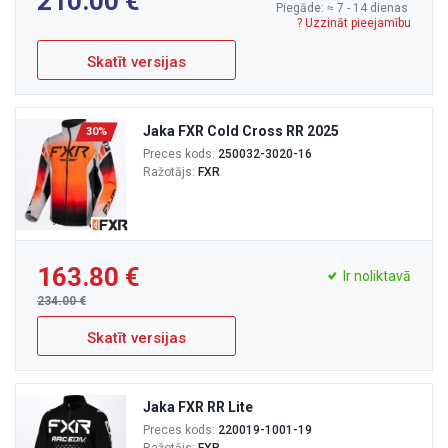
210.00
Piegāde: ≈ 7 - 14 dienas
? Uzzināt pieejamību
Skatīt versijas
Jaka FXR Cold Cross RR 2025
30%
Preces kods:
250032-3020-16
Ražotājs:
FXR
163.80
Ir noliktavā
234.00
Skatīt versijas
Jaka FXR RR Lite
Preces kods:
220019-1001-19
Ražotājs:
FXR