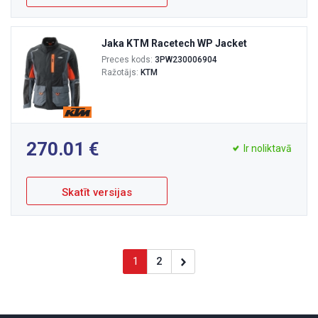
Jaka KTM Racetech WP Jacket
Preces kods:
3PW230006904
Ražotājs:
KTM
270.01
Ir noliktavā
Skatīt versijas
1
2