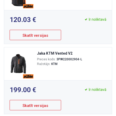
120.03
Ir noliktavā
Skatīt versijas
Jaka KTM Vented V2
Preces kods:
3PW220002904-L
Ražotājs:
KTM
199.00
Ir noliktavā
Skatīt versijas