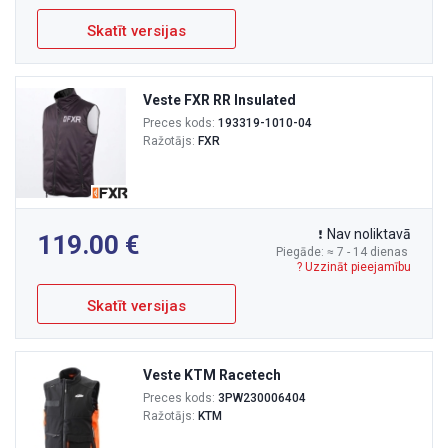
Skatīt versijas
Veste FXR RR Insulated
Preces kods:
193319-1010-04
Ražotājs:
FXR
Nav noliktavā
119.00
Piegāde: ≈ 7 - 14 dienas
? Uzzināt pieejamību
Skatīt versijas
Veste KTM Racetech
Preces kods:
3PW230006404
Ražotājs:
KTM