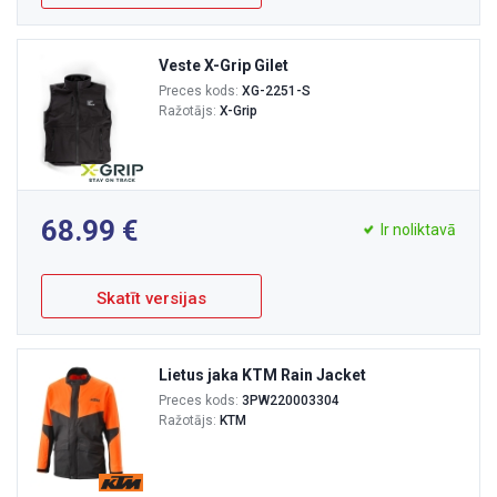
Veste X-Grip Gilet
Preces kods:
XG-2251-S
Ražotājs:
X-Grip
68.99
Ir noliktavā
Skatīt versijas
Lietus jaka KTM Rain Jacket
Preces kods:
3PW220003304
Ražotājs:
KTM