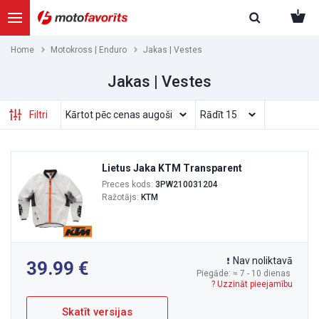
Home
Motokross | Enduro
Jakas | Vestes
Jakas | Vestes
Filtri
Lietus Jaka KTM Transparent
Preces kods:
3PW210031204
Ražotājs:
KTM
Nav noliktavā
39.99
Piegāde: ≈ 7 - 10 dienas
? Uzzināt pieejamību
Skatīt versijas