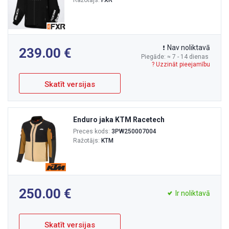
Nav noliktavā
239.00
Piegāde: ≈ 7 - 14 dienas
? Uzzināt pieejamību
Skatīt versijas
Enduro jaka KTM Racetech
Preces kods:
3PW250007004
Ražotājs:
KTM
250.00
Ir noliktavā
Skatīt versijas