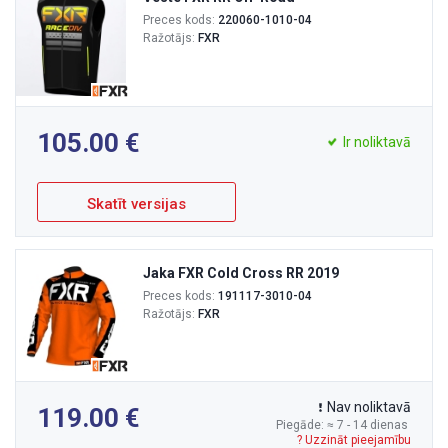
Preces kods:
220060-1010-04
Ražotājs:
FXR
105.00
Ir noliktavā
Skatīt versijas
Jaka FXR Cold Cross RR 2019
Preces kods:
191117-3010-04
Ražotājs:
FXR
Nav noliktavā
119.00
Piegāde: ≈ 7 - 14 dienas
? Uzzināt pieejamību