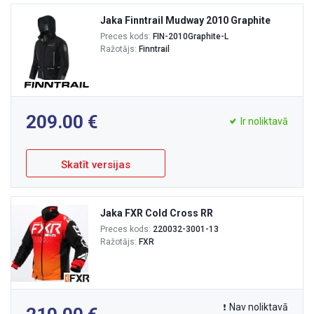
Jaka Finntrail Mudway 2010 Graphite
Preces kods:
FIN-2010Graphite-L
Ražotājs:
Finntrail
209.00
Ir noliktavā
Skatīt versijas
Jaka FXR Cold Cross RR
Preces kods:
220032-3001-13
Ražotājs:
FXR
Nav noliktavā