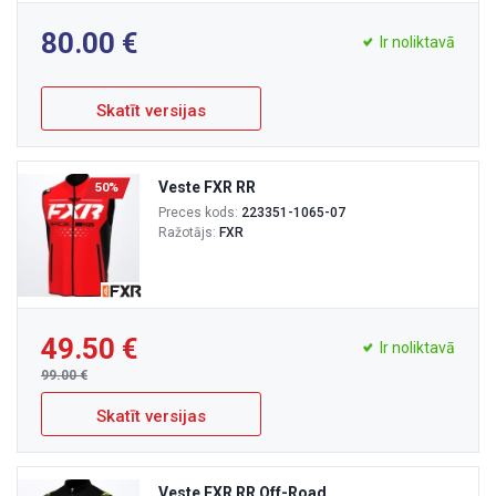
80.00
Ir noliktavā
Skatīt versijas
Veste FXR RR
50%
Preces kods:
223351-1065-07
Ražotājs:
FXR
49.50
Ir noliktavā
99.00
Skatīt versijas
Veste FXR RR Off-Road