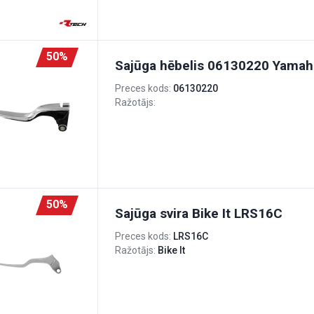
50%
Sajūga hēbelis 06130220 Yamah
Preces kods:
06130220
Ražotājs:
50%
Sajūga svira Bike It LRS16C
Preces kods:
LRS16C
Ražotājs:
Bike It