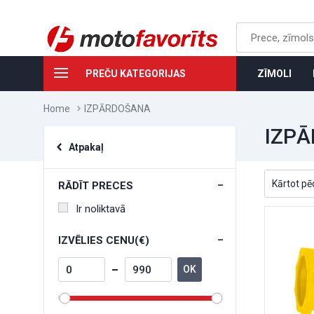
PREČU KATEGORIJAS
ZĪMOLI
Home
IZPĀRDOŠANA
IZP
Atpakaļ
RĀDĪT PRECES
Ir noliktavā
IZVĒLIES CENU(€)
OK