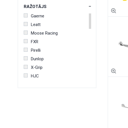
RAŽOTĀJS
Gaerne
Leatt
Moose Racing
FXR
Pirelli
Dunlop
X-Grip
HJC
Mitas
Alpinestars
Indian Motorcycle
KTM
WP Suspension
Vespa