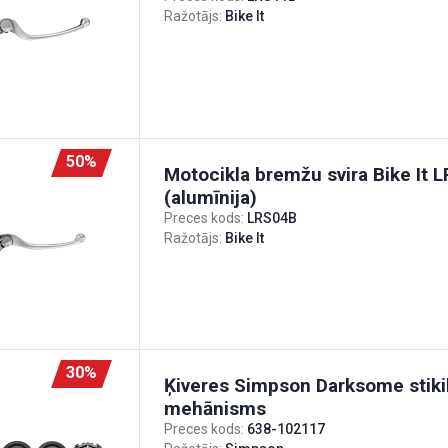
Ražotājs:
Bike It
50%
Motocikla bremžu svira Bike It 
(alumīnija)
Preces kods:
LRS04B
Ražotājs:
Bike It
30%
Ķiveres Simpson Darksome stiki
mehānisms
Preces kods:
638-102117