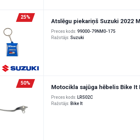
25%
Atslēgu piekariņš Suzuki 2022 
Preces kods:
99000-79NM0-175
Ražotājs:
Suzuki
50%
Motocikla sajūga hēbelis Bike I
Preces kods:
LRS02C
Ražotājs:
Bike It