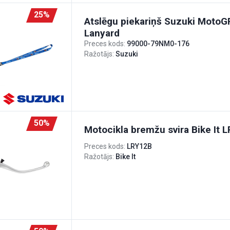
25%
Atslēgu piekariņš Suzuki Moto
Lanyard
Preces kods:
99000-79NM0-176
Ražotājs:
Suzuki
50%
Motocikla bremžu svira Bike It 
Preces kods:
LRY12B
Ražotājs:
Bike It