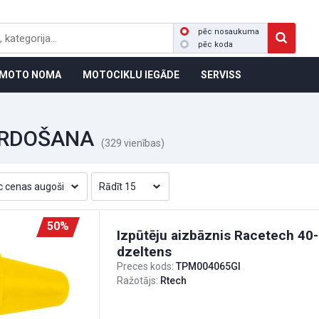
pēc nosaukuma
pēc koda
MOTO NOMA
MOTOCIKLU IEGĀDE
SERVISS
ĀRDOŠANA
(329 vienības)
50%
Izpūtēju aizbāznis Racetech 4
dzeltens
Preces kods:
TPM004065GI
Ražotājs:
Rtech