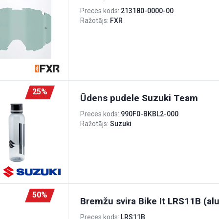
Preces kods:
213180-0000-00
Ražotājs:
FXR
25%
Ūdens pudele Suzuki Team
Preces kods:
990F0-BKBL2-000
Ražotājs:
Suzuki
50%
Bremžu svira Bike It LRS11B (alu
Preces kods:
LRS11B