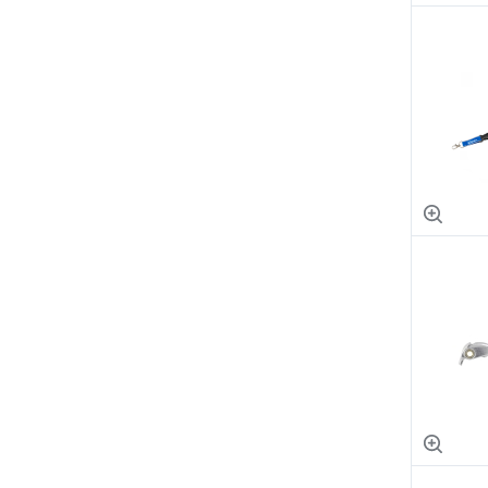
TRW
Oakley
Spidi
Rtech
Yamaha oriģināldaļas
Maxxis
Polaris oriģināldaļas
Metzeler
Icon