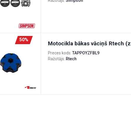
Ražotājs:
Simpson
50%
Motocikla bākas vāciņš Rtech (zi
Preces kods:
TAPPOYZFBL9
Ražotājs:
Rtech