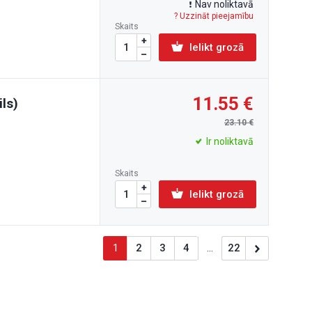
Nav noliktavā
? Uzzināt pieejamību
Skaits
Ielikt grozā
11.55
ls)
23.10
Ir noliktavā
Skaits
Ielikt grozā
1
2
3
4
...
22