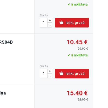
Ir noliktavā
Skaits
Ielikt grozā
10.45
LRS04B
20.90
Ir noliktavā
Skaits
Ielikt grozā
15.40
lņa
22.00