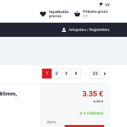
LV
Pirkumu grozs
Iepatikušās
0
preces
Ielogoties / Reģistrēties
1
2
3
4
...
22
3.35
0-65mm,
6.69
Ir noliktavā
Skaits