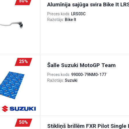
50%
Alumīnija sajūga svira Bike It L
Preces kods:
LRS03C
Ražotājs:
Bike It
25%
Šalle Suzuki MotoGP Team
Preces kods:
99000-79NM0-177
Ražotājs:
Suzuki
50%
Stikliņš brillēm FXR Pilot Single