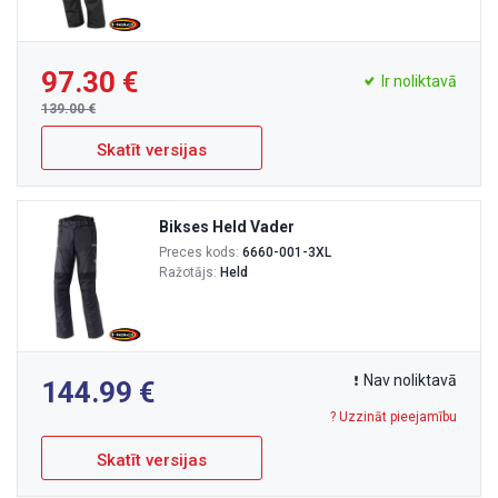
97.30
Ir noliktavā
139.00
Skatīt versijas
Bikses Held Vader
Preces kods:
6660-001-3XL
Ražotājs:
Held
Nav noliktavā
144.99
? Uzzināt pieejamību
Skatīt versijas