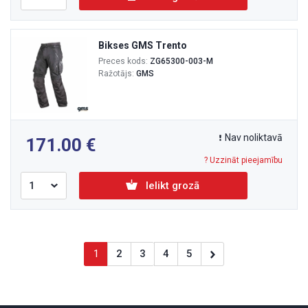
Bikses GMS Trento
Preces kods:
ZG65300-003-M
Ražotājs:
GMS
Nav noliktavā
171.00
? Uzzināt pieejamību
Ielikt grozā
1
2
3
4
5