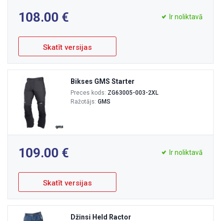
108.00
Ir noliktavā
Skatīt versijas
Bikses GMS Starter
Preces kods:
ZG63005-003-2XL
Ražotājs:
GMS
109.00
Ir noliktavā
Skatīt versijas
Džinsi Held Ractor