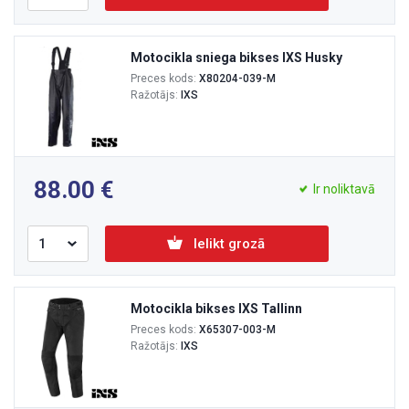
Motocikla sniega bikses IXS Husky
Preces kods:
X80204-039-M
Ražotājs:
IXS
88.00
Ir noliktavā
Ielikt grozā
Motocikla bikses IXS Tallinn
Preces kods:
X65307-003-M
Ražotājs:
IXS