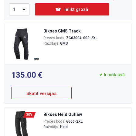
Ielikt grozā
Bikses GMS Track
Preces kods:
ZG63004-003-2XL
Ražotājs:
GMS
135.00
Ir noliktavā
Skatīt versijas
Bikses Held Outlaw
30%
Preces kods:
6666-2XL
Ražotājs:
Held