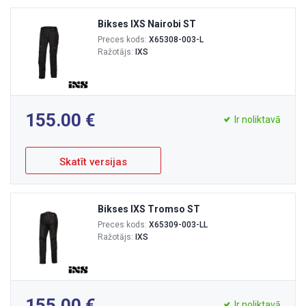
Bikses IXS Nairobi ST
Preces kods:
X65308-003-L
Ražotājs:
IXS
155.00
Ir noliktavā
Skatīt versijas
Bikses IXS Tromso ST
Preces kods:
X65309-003-LL
Ražotājs:
IXS
155.00
Ir noliktavā