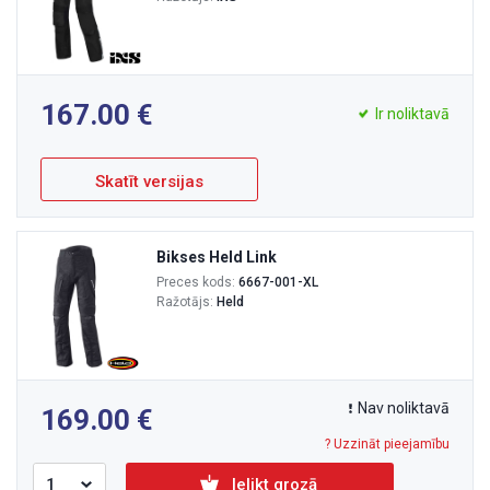
167.00
Ir noliktavā
Skatīt versijas
Bikses Held Link
Preces kods:
6667-001-XL
Ražotājs:
Held
Nav noliktavā
169.00
? Uzzināt pieejamību
Ielikt grozā