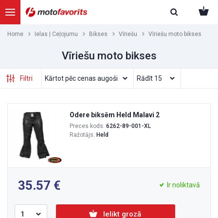
Home
Ielas | Ceļojumu
Bikses
Vīriešu
Vīriešu moto bikses
Vīriešu moto bikses
Filtri
Odere biksēm Held Malavi 2
Preces kods:
6262-89-001-XL
Ražotājs:
Held
35.57
Ir noliktavā
Ielikt grozā