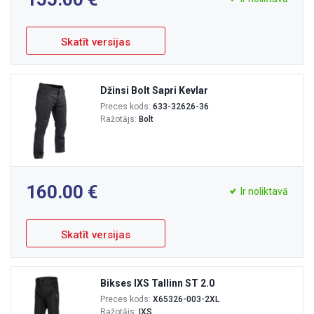
Skatīt versijas
Džinsi Bolt Sapri Kevlar
Preces kods:
633-32626-36
Ražotājs:
Bolt
160.00
Ir noliktavā
Skatīt versijas
Bikses IXS Tallinn ST 2.0
Preces kods:
X65326-003-2XL
Ražotājs:
IXS