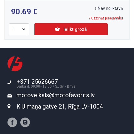
Nav noliktavā
90.69
? Uzzināt pieejamību
Ielikt grozā
+371 25626667
Darba d. 09:00–18:00 / S., Sv. - Brīvs
motoveikals@motofavorits.lv
K.Ulmaņa gatve 21, Rīga LV-1004