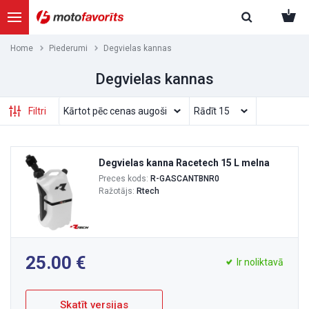
Home
Piederumi
Degvielas kannas
Degvielas kannas
Filtri
Degvielas kanna Racetech 15 L melna
Preces kods:
R-GASCANTBNR0
Ražotājs:
Rtech
25.00
Ir noliktavā
Skatīt versijas