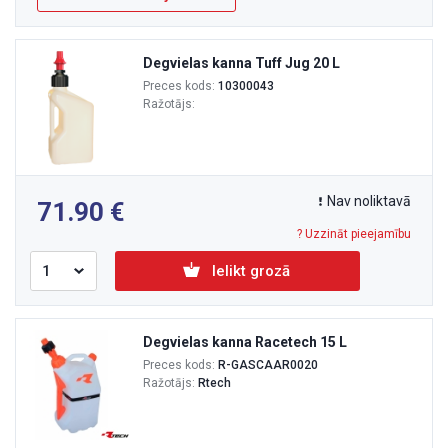
Degvielas kanna Tuff Jug 20 L
Preces kods:
10300043
Ražotājs:
Nav noliktavā
71.90
? Uzzināt pieejamību
Ielikt grozā
Degvielas kanna Racetech 15 L
Preces kods:
R-GASCAAR0020
Ražotājs:
Rtech