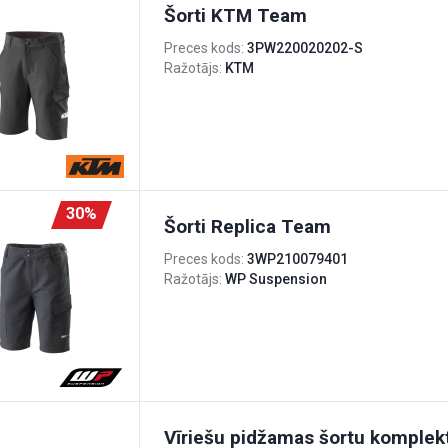
Šorti KTM Team
Preces kods:
3PW220020202-S
Ražotājs:
KTM
30%
Šorti Replica Team
Preces kods:
3WP210079401
Ražotājs:
WP Suspension
Vīriešu pidžamas šortu komplekt