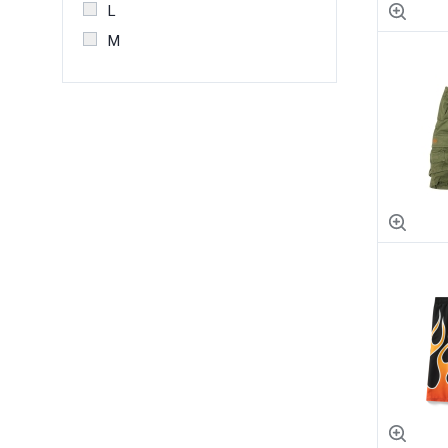
L
M
S
XL
XS
XXL