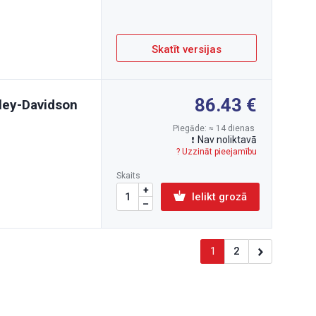
Skatīt versijas
86.43
ley-Davidson
Piegāde: ≈ 14 dienas
Nav noliktavā
? Uzzināt pieejamību
Skaits
Ielikt grozā
1
2