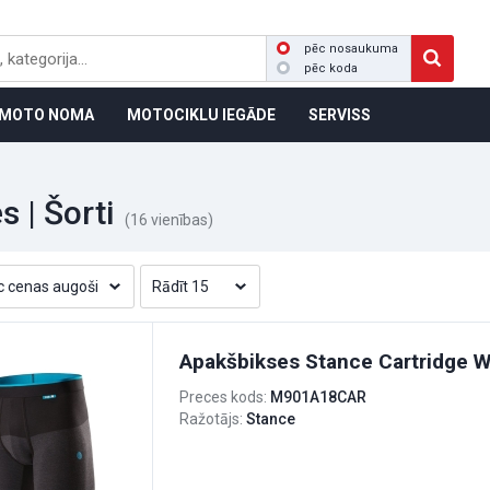
pēc nosaukuma
pēc koda
MOTO NOMA
MOTOCIKLU IEGĀDE
SERVISS
s | Šorti
(16 vienības)
Apakšbikses Stance Cartridge W
Preces kods:
M901A18CAR
Ražotājs:
Stance