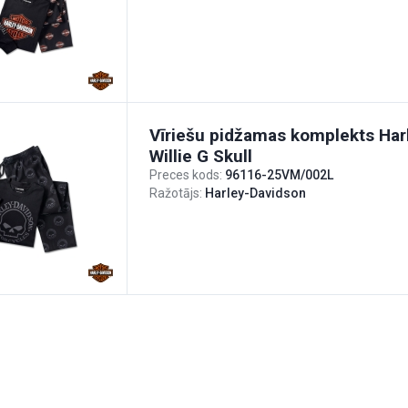
Vīriešu pidžamas komplekts Har
Willie G Skull
Preces kods:
96116-25VM/002L
Ražotājs:
Harley-Davidson