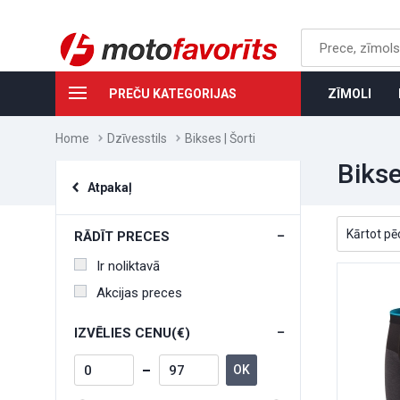
PREČU KATEGORIJAS
ZĪMOLI
Home
Dzīvesstils
Bikses | Šorti
Bikse
Atpakaļ
RĀDĪT PRECES
Ir noliktavā
Akcijas preces
IZVĒLIES CENU(€)
OK