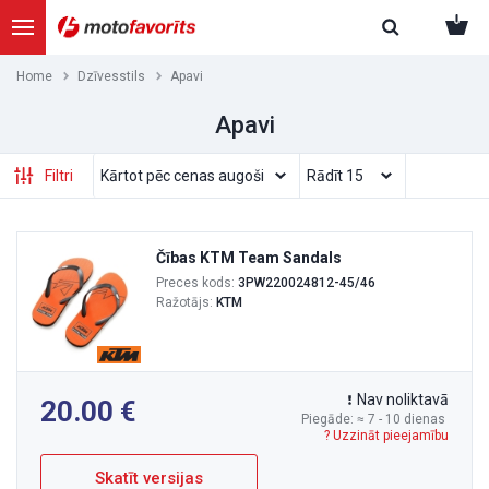
Home
Dzīvesstils
Apavi
Apavi
Filtri
Čības KTM Team Sandals
Preces kods:
3PW220024812-45/46
Ražotājs:
KTM
Nav noliktavā
20.00
Piegāde: ≈ 7 - 10 dienas
? Uzzināt pieejamību
Skatīt versijas