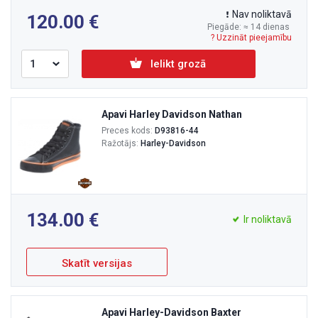
Nav noliktavā
120.00
Piegāde: ≈ 14 dienas
? Uzzināt pieejamību
Ielikt grozā
Apavi Harley Davidson Nathan
Preces kods:
D93816-44
Ražotājs:
Harley-Davidson
134.00
Ir noliktavā
Skatīt versijas
Apavi Harley-Davidson Baxter