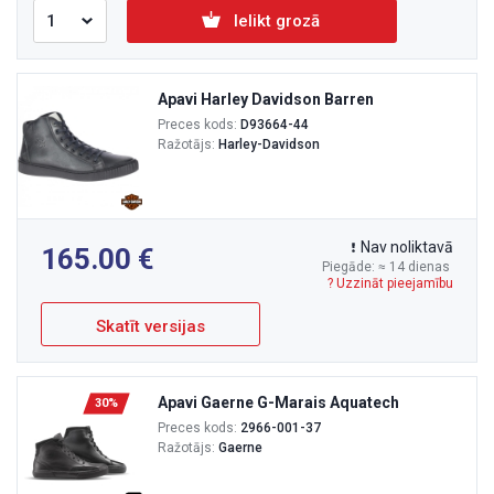
Ielikt grozā
Apavi Harley Davidson Barren
Preces kods:
D93664-44
Ražotājs:
Harley-Davidson
Nav noliktavā
165.00
Piegāde: ≈ 14 dienas
? Uzzināt pieejamību
Skatīt versijas
Apavi Gaerne G-Marais Aquatech
30%
Preces kods:
2966-001-37
Ražotājs:
Gaerne