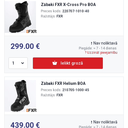
Zābaki FXR X-Cross Pro BOA
Preces kods:
220707-1010-40
Ražotājs:
FXR
Nav noliktavā
299.00
Piegāde: ≈ 7 - 14 dienas
? Uzzināt pieejamību
Ielikt grozā
Zābaki FXR Helium BOA
Preces kods:
210705-1000-45
Ražotājs:
FXR
Nav noliktavā
439.00
Piegāde: ≈ 7 - 14 dienas