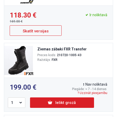
118.30
Ir noliktavā
169.00
Skatīt versijas
Ziemas zābaki FXR Transfer
Preces kods:
210720-1005-43
Ražotājs:
FXR
Nav noliktavā
199.00
Piegāde: ≈ 7 - 14 dienas
? Uzzināt pieejamību
Ielikt grozā