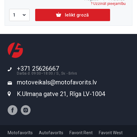
? Uzzināt pieejamību
Ielikt grozā
+371 25626667
Darba d. 09:00–18:00 / S., Sv. - Brīvs
motoveikals@motofavorits.lv
K.Ulmaņa gatve 21, Rīga LV-1004
Motofavorīts
Autofavorīts
Favorit Rent
Favorit West