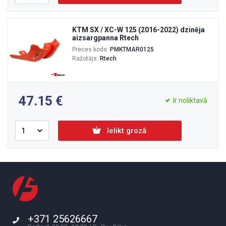
KTM SX / XC-W 125 (2016-2022) dzinēja
aizsargpanna Rtech
Preces kods:
PMKTMAR0125
Ražotājs:
Rtech
47.15
Ir noliktavā
Ielikt grozā
+371 25626667