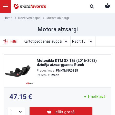
Home
Rezerves daļas
Motora aizsargi
Motora aizsargi
Filtri
Motocikla KTM SX 125 (2016-2023)
dzinēja aizsargpanna Rtech
Preces kods:
PMKTMNR0125
Ražotājs:
Rtech
47.15
Ir noliktavā
Ielikt grozā