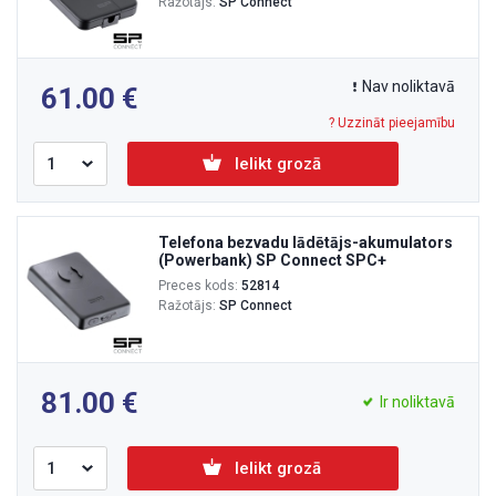
Ražotājs:
SP Connect
Nav noliktavā
61.00
? Uzzināt pieejamību
Ielikt grozā
Telefona bezvadu lādētājs-akumulators
(Powerbank) SP Connect SPC+
Preces kods:
52814
Ražotājs:
SP Connect
81.00
Ir noliktavā
Ielikt grozā