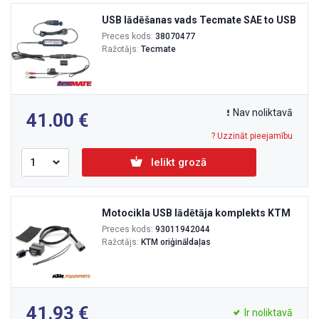
USB lādēšanas vads Tecmate SAE to USB
Preces kods:
38070477
Ražotājs:
Tecmate
Nav noliktavā
41.00
? Uzzināt pieejamību
Ielikt grozā
Motocikla USB lādētāja komplekts KTM
Preces kods:
93011942044
Ražotājs:
KTM oriģināldaļas
41.93
Ir noliktavā