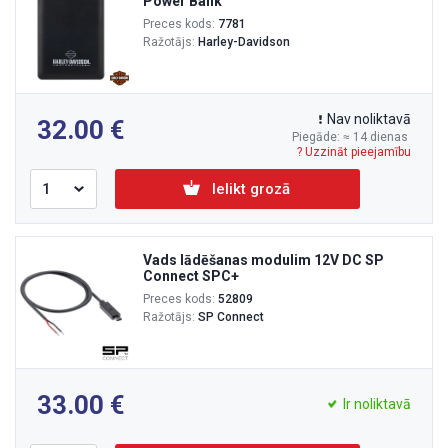
Power Bank
Preces kods:
7781
Ražotājs:
Harley-Davidson
Nav noliktavā
32.00
Piegāde: ≈ 14 dienas
? Uzzināt pieejamību
Ielikt grozā
Vads lādēšanas modulim 12V DC SP
Connect SPC+
Preces kods:
52809
Ražotājs:
SP Connect
33.00
Ir noliktavā