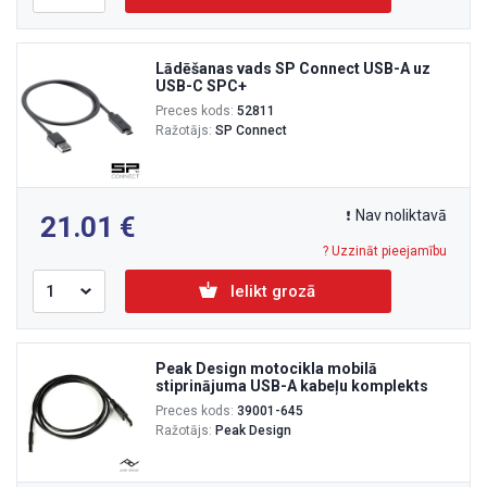
Lādēšanas vads SP Connect USB-A uz
USB-C SPC+
Preces kods:
52811
Ražotājs:
SP Connect
Nav noliktavā
21.01
? Uzzināt pieejamību
Ielikt grozā
Peak Design motocikla mobilā
stiprinājuma USB-A kabeļu komplekts
Preces kods:
39001-645
Ražotājs:
Peak Design