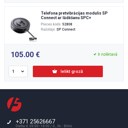
Telefona pretvibrācijas modulis SP
Connect ar lādēšanu SPC+
Preces kods:
52808
Ražotājs:
SP Connect
105.00
Ir noliktavā
Ielikt grozā
+371 25626667
Darba d. 09:00–18:00 / S., Sv. - Brīvs