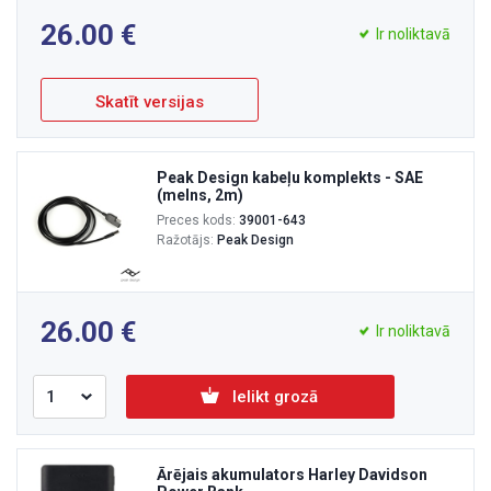
26.00
Ir noliktavā
Skatīt versijas
Peak Design kabeļu komplekts - SAE
(melns, 2m)
Preces kods:
39001-643
Ražotājs:
Peak Design
26.00
Ir noliktavā
Ielikt grozā
Ārējais akumulators Harley Davidson