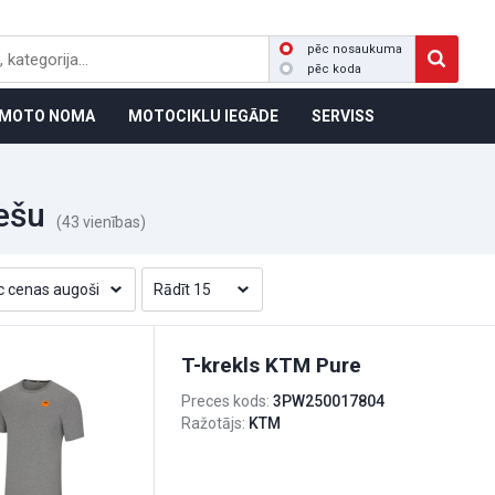
pēc nosaukuma
pēc koda
MOTO NOMA
MOTOCIKLU IEGĀDE
SERVISS
ešu
(43 vienības)
T-krekls KTM Pure
Preces kods:
3PW250017804
Ražotājs:
KTM