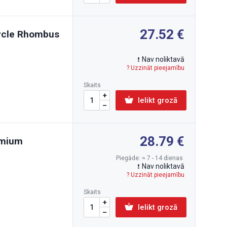
27.52
cycle Rhombus
Nav noliktavā
? Uzzināt pieejamību
Skaits
Ielikt grozā
28.79
emium
Piegāde: ≈ 7 - 14 dienas
Nav noliktavā
? Uzzināt pieejamību
Skaits
Ielikt grozā