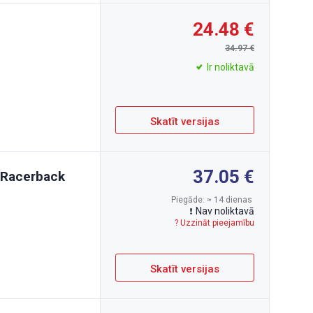
24.48
34.97
Ir noliktavā
Skatīt versijas
37.05
n Racerback
Piegāde: ≈ 14 dienas
Nav noliktavā
? Uzzināt pieejamību
Skatīt versijas