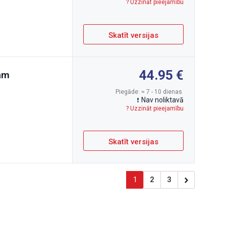
? Uzzināt pieejamību
Skatīt versijas
44.95
eam
Piegāde: ≈ 7 - 10 dienas
Nav noliktavā
? Uzzināt pieejamību
Skatīt versijas
1
2
3