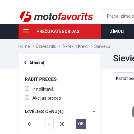
PREČU KATEGORIJAS
ZĪMOLI
Home
Dzīvesstils
T-krekli | Krekli
Sieviešu
Sievi
Atpakaļ
RĀDĪT PRECES
Ir noliktavā
Akcijas preces
IZVĒLIES CENU(€)
OK