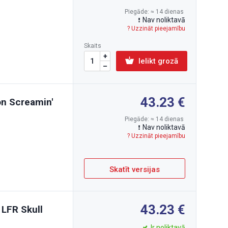
Piegāde: ≈ 14 dienas
Nav noliktavā
? Uzzināt pieejamību
Skaits
Ielikt grozā
43.23
on Screamin'
Piegāde: ≈ 14 dienas
Nav noliktavā
? Uzzināt pieejamību
Skatīt versijas
43.23
 LFR Skull
Ir noliktavā