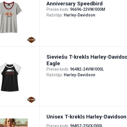
Anniversary Speedbird
Preces kods:
96696-23VW/000M
Ražotājs:
Harley-Davidson
Sieviešu T-krekls Harley-Davids
Eagle
Preces kods:
96482-24VW/000L
Ražotājs:
Harley-Davidson
Unisex T-krekls Harley-Davidson
Preces kods:
96857-25VX/000L