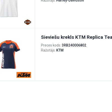
Ražotājs:
Harley-Davidson
Sieviešu krekls KTM Replica T
Preces kods:
3RB240006802
Ražotājs:
KTM