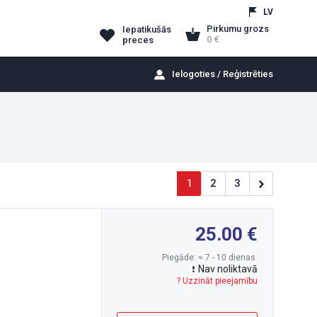
LV
Pirkumu grozs
Iepatikušās
0
preces
Ielogoties / Reģistrēties
1
2
3
25.00
Piegāde: ≈ 7 - 10 dienas
Nav noliktavā
? Uzzināt pieejamību