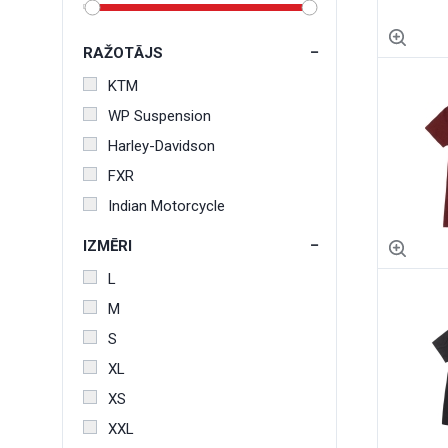
RAŽOTĀJS
KTM
WP Suspension
Harley-Davidson
FXR
Indian Motorcycle
IZMĒRI
L
M
S
XL
XS
XXL