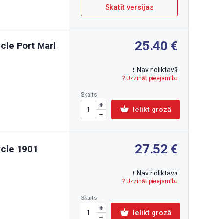
Skatīt versijas
25.40
cle Port Marl
Nav noliktavā
? Uzzināt pieejamību
Skaits
Ielikt grozā
27.52
ycle 1901
Nav noliktavā
? Uzzināt pieejamību
Skaits
Ielikt grozā