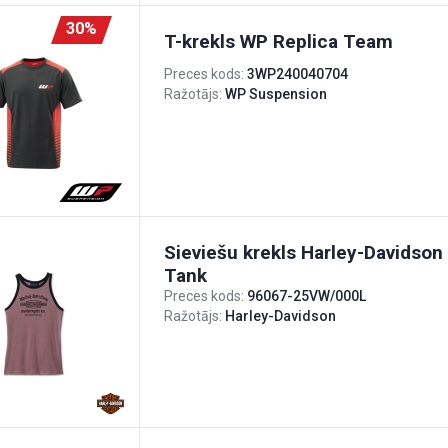
30%
T-krekls WP Replica Team
Preces kods:
3WP240040704
Ražotājs:
WP Suspension
Sieviešu krekls Harley-Davidso
Tank
Preces kods:
96067-25VW/000L
Ražotājs:
Harley-Davidson