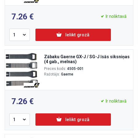
7.26
Ir noliktavā
Ielikt grozā
Zābaku Gaerne GX-J / SG-J īsās siksniņas
(4 gab., melnas)
Preces kods:
4505-001
Ražotājs:
Gaerne
7.26
Ir noliktavā
Ielikt grozā