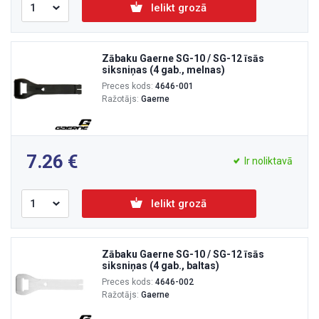
Ielikt grozā
Zābaku Gaerne SG-10 / SG-12 īsās
siksniņas (4 gab., melnas)
Preces kods:
4646-001
Ražotājs:
Gaerne
7.26
Ir noliktavā
Ielikt grozā
Zābaku Gaerne SG-10 / SG-12 īsās
siksniņas (4 gab., baltas)
Preces kods:
4646-002
Ražotājs:
Gaerne