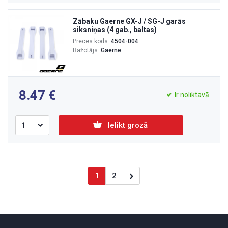
Zābaku Gaerne GX-J / SG-J garās
siksniņas (4 gab., baltas)
Preces kods:
4504-004
Ražotājs:
Gaerne
8.47
Ir noliktavā
Ielikt grozā
1
2