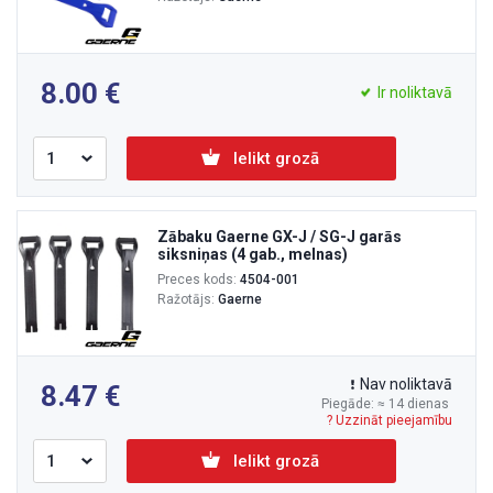
8.00
Ir noliktavā
Ielikt grozā
Zābaku Gaerne GX-J / SG-J garās
siksniņas (4 gab., melnas)
Preces kods:
4504-001
Ražotājs:
Gaerne
Nav noliktavā
8.47
Piegāde: ≈ 14 dienas
? Uzzināt pieejamību
Ielikt grozā