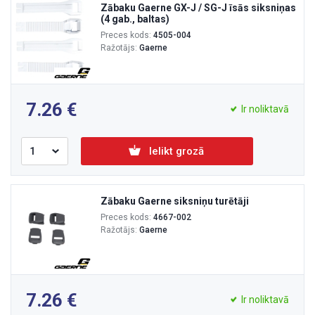
Zābaku Gaerne GX-J / SG-J īsās siksniņas
(4 gab., baltas)
Preces kods:
4505-004
Ražotājs:
Gaerne
7.26
Ir noliktavā
Ielikt grozā
Zābaku Gaerne siksniņu turētāji
Preces kods:
4667-002
Ražotājs:
Gaerne
7.26
Ir noliktavā