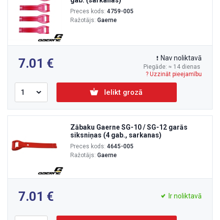
gab. (sarkanas)
Preces kods:
4759-005
Ražotājs:
Gaerne
Nav noliktavā
7.01
Piegāde: ≈ 14 dienas
? Uzzināt pieejamību
Ielikt grozā
Zābaku Gaerne SG-10 / SG-12 garās
siksniņas (4 gab., sarkanas)
Preces kods:
4645-005
Ražotājs:
Gaerne
7.01
Ir noliktavā