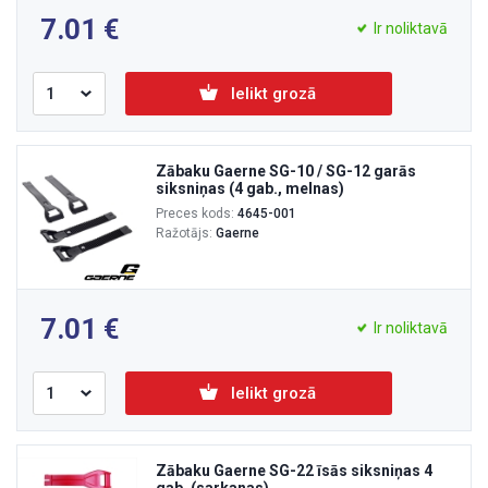
7.01
Ir noliktavā
Ielikt grozā
Zābaku Gaerne SG-10 / SG-12 garās
siksniņas (4 gab., melnas)
Preces kods:
4645-001
Ražotājs:
Gaerne
7.01
Ir noliktavā
Ielikt grozā
Zābaku Gaerne SG-22 īsās siksniņas 4