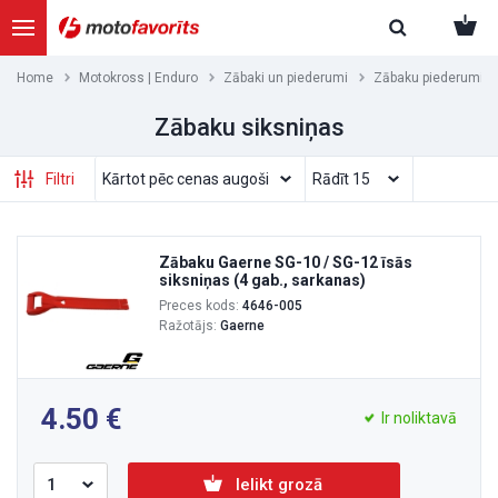
Home
Motokross | Enduro
Zābaki un piederumi
Zābaku piederumi
Zābaku siksniņas
Filtri
Zābaku Gaerne SG-10 / SG-12 īsās
siksniņas (4 gab., sarkanas)
Preces kods:
4646-005
Ražotājs:
Gaerne
4.50
Ir noliktavā
Ielikt grozā