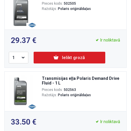
Preces kods:
502505
Ražotājs:
Polaris oriģināldaļas
29.37
Ir noliktavā
Ielikt grozā
Transmisijas eļļa Polaris Demand Drive
Fluid - 1 L
Preces kods:
502563
Ražotājs:
Polaris oriģināldaļas
33.50
Ir noliktavā