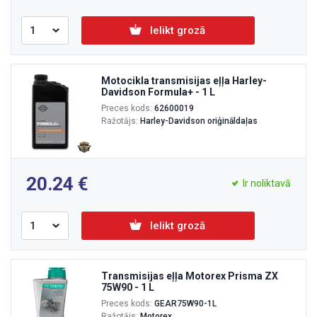
Ielikt grozā
Motocikla transmisijas eļļa Harley-
Davidson Formula+ - 1 L
Preces kods:
62600019
Ražotājs:
Harley-Davidson oriģināldaļas
20.24
Ir noliktavā
Ielikt grozā
Transmisijas eļļa Motorex Prisma ZX
75W90 - 1 L
Preces kods:
GEAR75W90-1L
Ražotājs:
Motorex