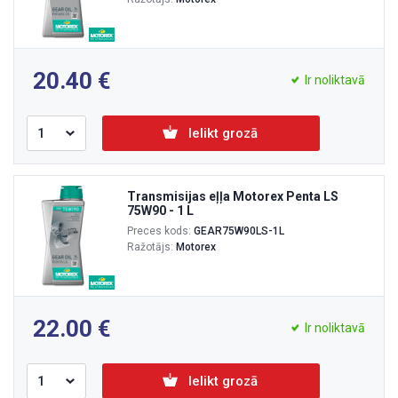
20.40
Ir noliktavā
Ielikt grozā
Transmisijas eļļa Motorex Penta LS
75W90 - 1 L
Preces kods:
GEAR75W90LS-1L
Ražotājs:
Motorex
22.00
Ir noliktavā
Ielikt grozā