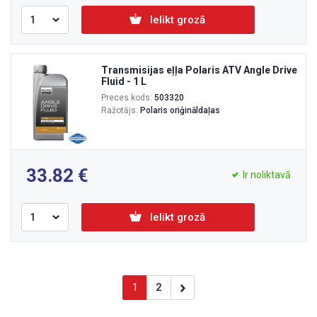
Ielikt grozā
Transmisijas eļļa Polaris ATV Angle Drive
Fluid - 1 L
Preces kods:
503320
Ražotājs:
Polaris oriģināldaļas
33.82
Ir noliktavā
Ielikt grozā
1
2