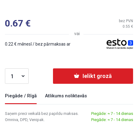
0.67
bez PVN
0.55
vai
0.22
mēnesī / bez pārmaksas ar
Ielikt grozā
Piegāde / Rīgā
Atlikums noliktavās
Saņem preci veikalā bez papildu maksas.
Piegāde: ≈ 7 - 14 dienas
Omniva, DPD, Venipak.
Piegāde: ≈ 7 - 14 dienas