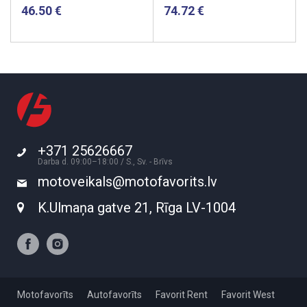
46.50
74.72
+371 25626667
Darba d. 09:00–18:00 / S., Sv. - Brīvs
motoveikals@motofavorits.lv
K.Ulmaņa gatve 21, Rīga LV-1004
Motofavorīts
Autofavorīts
Favorit Rent
Favorit West