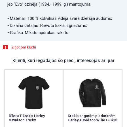
jeb “Evo” dzinēja (1984.–1999. g.) mantojuma.
▪ Materiāli: 100 % kokvilnas vidēja svara džersija audums;
▪ Dizaina detaļas: Rievota kakla izgriezums;
▪ Grafika: Mīksts apdrukas raksts.
Ziņot par kļūdu
Klienti, kuri iegādājās šo preci, interesējās arī par
Dīleru T-krekls Harley
Krekls ar garām piedurknēm
Davidson Tricky
Harley-Davidson Willie G Skull