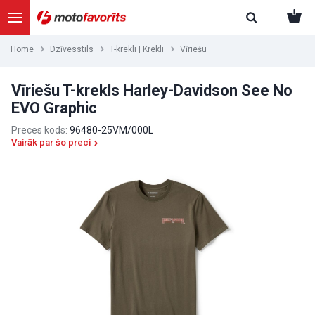
Home
Dzīvesstils
T-krekli | Krekli
Vīriešu
Vīriešu T-krekls Harley-Davidson See No
EVO Graphic
Preces kods:
96480-25VM/000L
Vairāk par šo preci