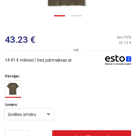
43.23
bez PVN
35.73
vai
14.41
mēnesī / bez pārmaksas ar
Versijas:
Izmērs:
Izvēlies izmēru