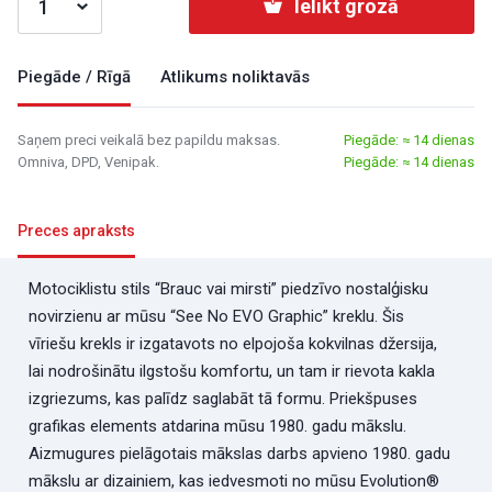
Ielikt grozā
Piegāde / Rīgā
Atlikums noliktavās
Saņem preci veikalā bez papildu maksas.
Piegāde: ≈ 14 dienas
Omniva, DPD, Venipak.
Piegāde: ≈ 14 dienas
Preces apraksts
Motociklistu stils “Brauc vai mirsti” piedzīvo nostalģisku
novirzienu ar mūsu “See No EVO Graphic” kreklu. Šis
vīriešu krekls ir izgatavots no elpojoša kokvilnas džersija,
lai nodrošinātu ilgstošu komfortu, un tam ir rievota kakla
izgriezums, kas palīdz saglabāt tā formu. Priekšpuses
grafikas elements atdarina mūsu 1980. gadu mākslu.
Aizmugures pielāgotais mākslas darbs apvieno 1980. gadu
mākslu ar dizainiem, kas iedvesmoti no mūsu Evolution®