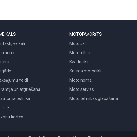
VEIKALS
MOTOFAVORĪTS
ntakti, veikali
Motocikli
ar mums
Motorolleri
rjera
Kvadricikli
egāde
Sniega motocikli
ksājumu veidi
Moto noma
rantija un atgriešana
Moto serviss
ivātuma politika
Moto tehnikas glabāšana
STO 3
vanu kartes