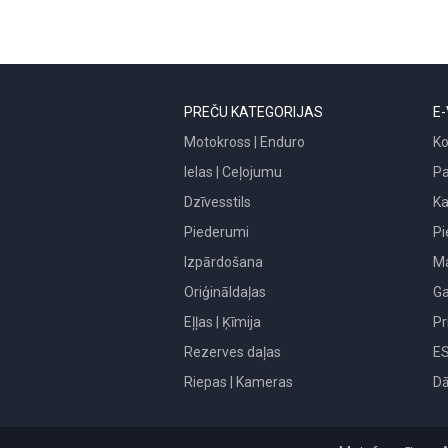
PREČU KATEGORIJAS
E-
Motokross | Enduro
Ko
Ielas | Ceļojumu
P
Dzīvesstils
Ka
Piederumi
Pi
Izpārdošana
Ma
Oriģināldaļas
Ga
Eļļas | Ķīmija
Pr
Rezerves daļas
E
Riepas | Kameras
Dā