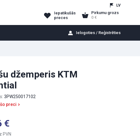
LV
Pirkumu grozs
Iepatikušās
0
preces
Ielogoties / Reģistrēties
ešu džemperis KTM
tial
s:
3PW250017102
 šo preci
6
z PVN