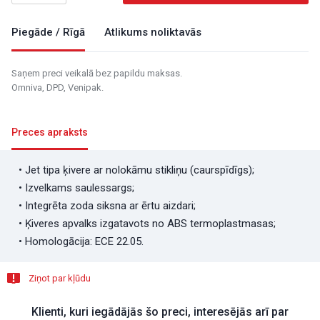
Piegāde / Rīgā
Atlikums noliktavās
Saņem preci veikalā bez papildu maksas.
Omniva, DPD, Venipak.
Preces apraksts
• Jet tipa ķivere ar nolokāmu stikliņu (caurspīdīgs);
• Izvelkams saulessargs;
• Integrēta zoda siksna ar ērtu aizdari;
• Ķiveres apvalks izgatavots no ABS termoplastmasas;
• Homologācija: ECE 22.05.
Ziņot par kļūdu
Klienti, kuri iegādājās šo preci, interesējās arī par