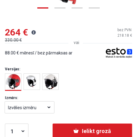
264
bez PVN
218.18
330.00
vai
88.00
mēnesī / bez pārmaksas ar
Versijas:
Izmērs:
Izvēlies izmēru
Ielikt grozā