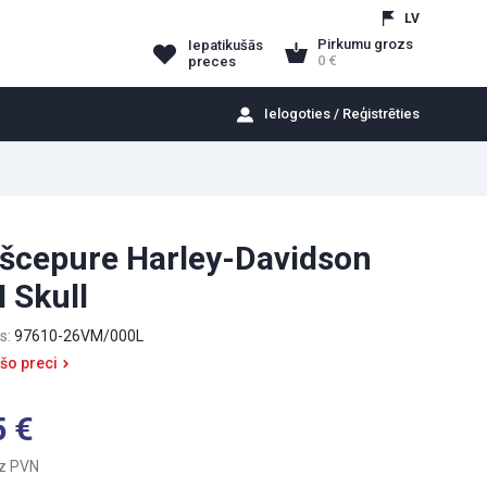
LV
Pirkumu grozs
Iepatikušās
0
preces
Ielogoties / Reģistrēties
šcepure Harley-Davidson
 Skull
s:
97610-26VM/000L
 šo preci
5
z PVN