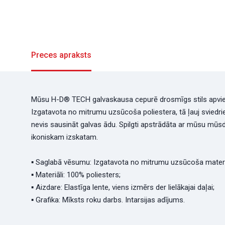
Preces apraksts
Mūsu H-D® TECH galvaskausa cepurē drosmīgs stils apvien
Izgatavota no mitrumu uzsūcoša poliestera, tā ļauj sviedr
nevis sausināt galvas ādu. Spilgti apstrādāta ar mūsu mūs
ikoniskam izskatam.
▪ Saglabā vēsumu: Izgatavota no mitrumu uzsūcoša materi
▪ Materiāli: 100% poliesters;
▪ Aizdare: Elastīga lente, viens izmērs der lielākajai daļai;
▪ Grafika: Mīksts roku darbs. Intarsijas adījums.