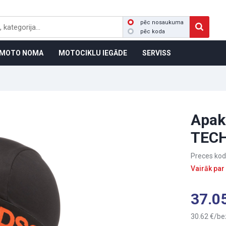
pēc nosaukuma
pēc koda
MOTO NOMA
MOTOCIKLU IEGĀDE
SERVISS
Apak
TECH
Preces kod
Vairāk par
37.0
30.62
be