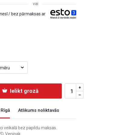
vai
esī / bez pārmaksas ar
izmēru
Ielikt grozā
 Rīgā
Atlikums noliktavās
i veikalā bez papildu maksas.
D, Venipak.