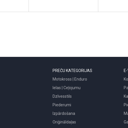
PREČU KATEGORIJAS
E-
Motokross | Enduro
Ko
Ielas | Ceļojumu
P
Dzīvesstils
Ka
Piederumi
Pi
Izpārdošana
Ma
Oriģināldaļas
Ga