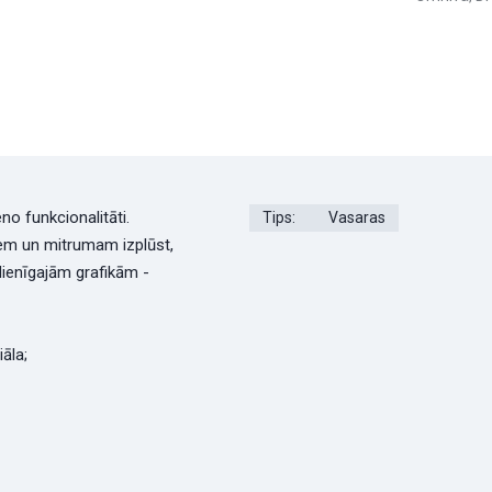
o funkcionalitāti.
Tips:
Vasaras
iem un mitrumam izplūst,
dienīgajām grafikām -
āla;