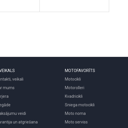
VEIKALS
MOTOFAVORĪTS
ntakti, veikali
Motocikli
ar mums
Motorolleri
rjera
Kvadricikli
egāde
Sniega motocikli
ksājumu veidi
Moto noma
rantija un atgriešana
Moto serviss