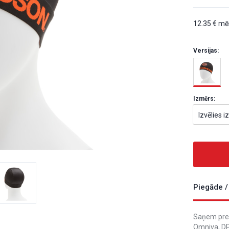
12.35
mēn
Versijas:
Izmērs:
Izvēlies 
Piegāde /
Saņem prec
Omniva, DP