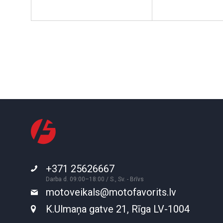
+371 25626667
Darba d. 09:00–18:00 / S., Sv. - Brīvs
motoveikals@motofavorits.lv
K.Ulmaņa gatve 21, Rīga LV-1004