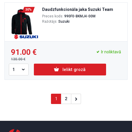
Daudzfunkcionāla jaka Suzuki Team
30%
Preces kods:
990F0-BKMJ4-00M
Ražotājs:
Suzuki
91.00
Ir noliktavā
130.00
Ielikt grozā
1
2