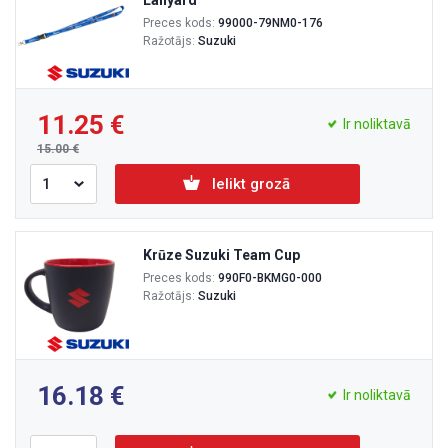
Lanyard
Preces kods:
99000-79NM0-176
Ražotājs:
Suzuki
11.25
Ir noliktavā
15.00
Ielikt grozā
Krūze Suzuki Team Cup
Preces kods:
990F0-BKMG0-000
Ražotājs:
Suzuki
16.18
Ir noliktavā