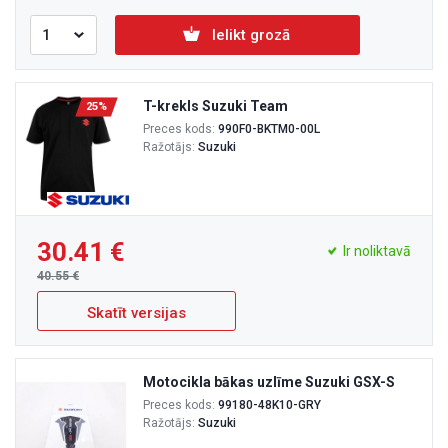
Ielikt grozā
T-krekls Suzuki Team
25%
Preces kods:
990F0-BKTM0-00L
Ražotājs:
Suzuki
30.41
Ir noliktavā
40.55
Skatīt versijas
Motocikla bākas uzlīme Suzuki GSX-S
Preces kods:
99180-48K10-GRY
Ražotājs:
Suzuki