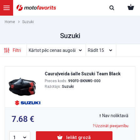
Home
Suzuki
Suzuki
Filtri
Cauruļveida šalle Suzuki Team Black
Preces kods:
990F0-BKNW0-000
Ražotājs:
Suzuki
Nav noliktavā
7.68
? Uzzināt pieejamību
Ielikt grozā