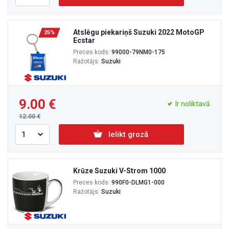
Atslēgu piekariņš Suzuki 2022 MotoGP
25%
Ecstar
Preces kods:
99000-79NM0-175
Ražotājs:
Suzuki
9.00
Ir noliktavā
12.00
Ielikt grozā
Krūze Suzuki V-Strom 1000
Preces kods:
990F0-DLMG1-000
Ražotājs:
Suzuki