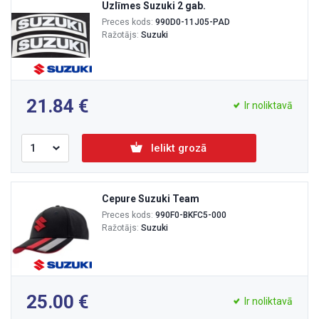
Uzlīmes Suzuki 2 gab.
Preces kods:
990D0-11J05-PAD
Ražotājs:
Suzuki
21.84
Ir noliktavā
Ielikt grozā
Cepure Suzuki Team
Preces kods:
990F0-BKFC5-000
Ražotājs:
Suzuki
25.00
Ir noliktavā