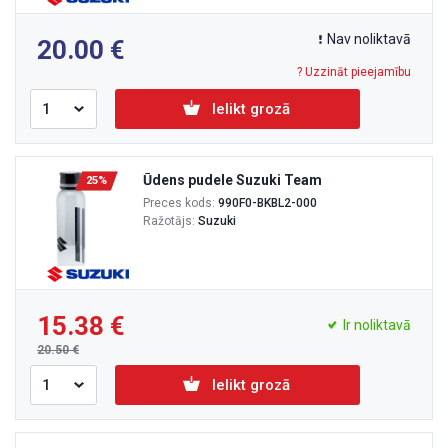
Nav noliktavā
20.00
? Uzzināt pieejamību
Ielikt grozā
Ūdens pudele Suzuki Team
25%
Preces kods:
990F0-BKBL2-000
Ražotājs:
Suzuki
15.38
Ir noliktavā
20.50
Ielikt grozā