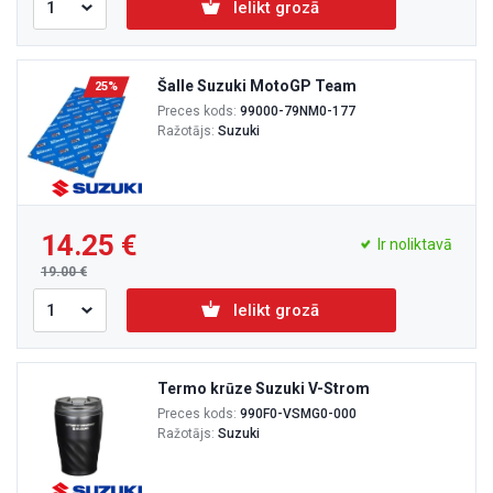
Ielikt grozā
Šalle Suzuki MotoGP Team
25%
Preces kods:
99000-79NM0-177
Ražotājs:
Suzuki
14.25
Ir noliktavā
19.00
Ielikt grozā
Termo krūze Suzuki V-Strom
Preces kods:
990F0-VSMG0-000
Ražotājs:
Suzuki