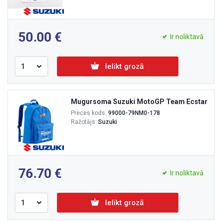
50.00
Ir noliktavā
Ielikt grozā
Mugursoma Suzuki MotoGP Team Ecstar
Preces kods:
99000-79NM0-178
Ražotājs:
Suzuki
76.70
Ir noliktavā
Ielikt grozā