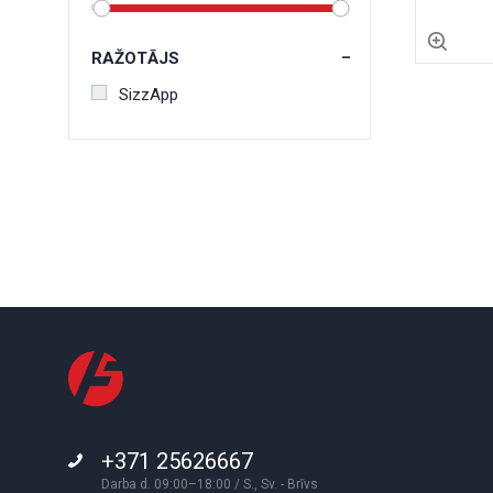
RAŽOTĀJS
SizzApp
+371 25626667
Darba d. 09:00–18:00 / S., Sv. - Brīvs