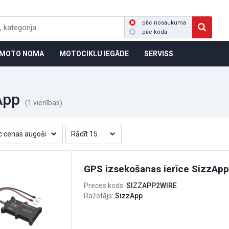
pēc nosaukuma
pēc koda
MOTO NOMA
MOTOCIKLU IEGĀDE
SERVISS
App
(1 vienības)
GPS izsekošanas ierīce SizzApp
Preces kods:
SIZZAPP2WIRE
Ražotājs:
SizzApp