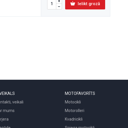
Ielikt grozā
VEIKALS
MOTOFAVORĪTS
ntakti, veikali
Motocikli
ar mums
Motorolleri
rjera
Kvadricikli
egāde
Sniega motocikli