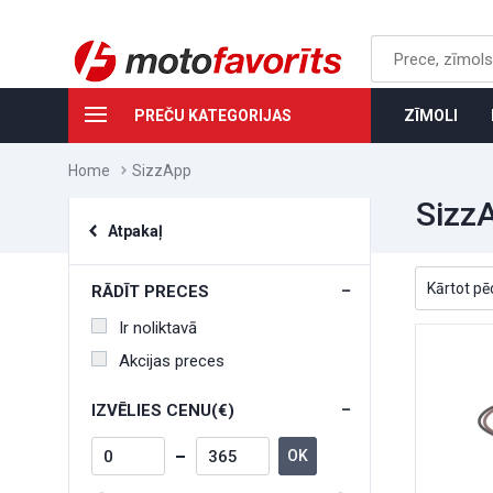
PREČU KATEGORIJAS
ZĪMOLI
Home
SizzApp
Sizz
Atpakaļ
RĀDĪT PRECES
Ir noliktavā
Akcijas preces
IZVĒLIES CENU(€)
OK