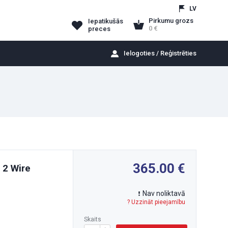
LV
Pirkumu grozs
Iepatikušās
0
preces
Ielogoties / Reģistrēties
365.00
 2 Wire
Nav noliktavā
? Uzzināt pieejamību
Skaits