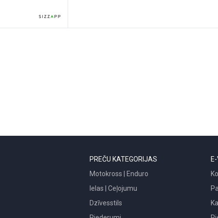
PREČU KATEGORIJAS
E-
Motokross | Enduro
Ko
Ielas | Ceļojumu
P
Dzīvesstils
Ka
Piederumi
Pi