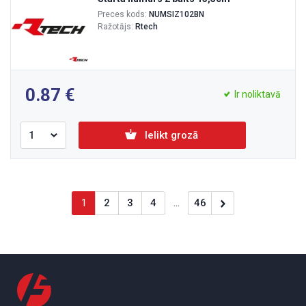
Preces kods:
NUMSIZ102BN
Ražotājs:
Rtech
0.87
Ir noliktavā
Ielikt grozā
1
2
3
4
...
46