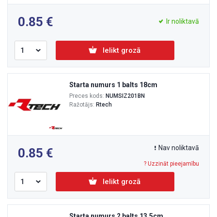
0.85
Ir noliktavā
Ielikt grozā
Starta numurs 1 balts 18cm
Preces kods:
NUMSIZ201BN
Ražotājs:
Rtech
Nav noliktavā
0.85
? Uzzināt pieejamību
Ielikt grozā
Starta numurs 2 balts 13,5cm