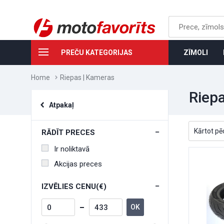
PREČU KATEGORIJAS
ZĪMOLI
Home
Riepas | Kameras
Riep
Atpakaļ
RĀDĪT PRECES
Ir noliktavā
Akcijas preces
IZVĒLIES CENU(€)
OK