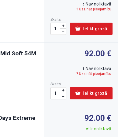
Nav noliktavā
? Uzzināt pieejamību
Skaits
Ielikt grozā
92.00
 Mid Soft 54M
Nav noliktavā
? Uzzināt pieejamību
Skaits
Ielikt grozā
92.00
 Days Extreme
Ir noliktavā