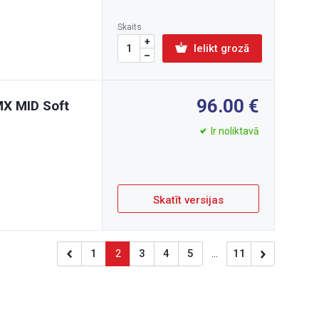
Skaits
Ielikt grozā
96.00
 MX MID Soft
Ir noliktavā
Skatīt versijas
1
2
3
4
5
...
11