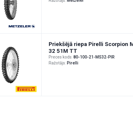
Ražotājs:
Metzeler
Priekšējā riepa Pirelli Scorpion
32 51M TT
Preces kods:
80-100-21-MS32-PIR
Ražotājs:
Pirelli