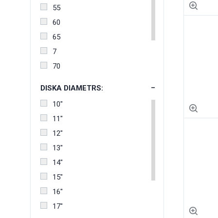
55
Heidenau
60
65
7
70
8
DISKA DIAMETRS:
80
10"
85
11"
90
12"
13"
14"
15"
16"
17"