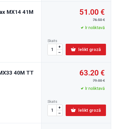
51.00
max MX14 41M
76.50
Ir noliktavā
Skaits
Ielikt grozā
63.20
 MX33 40M TT
79.00
Ir noliktavā
Skaits
Ielikt grozā