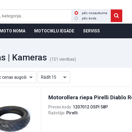
pēc nosaukuma
pēc koda
MOTO NOMA
MOTOCIKLU IEGĀDE
SERVISS
as | Kameras
(151 vienības)
Motorollera riepa Pirelli Diablo
Preces kods:
1207012 OSPI 58P
Ražotājs:
Pirelli