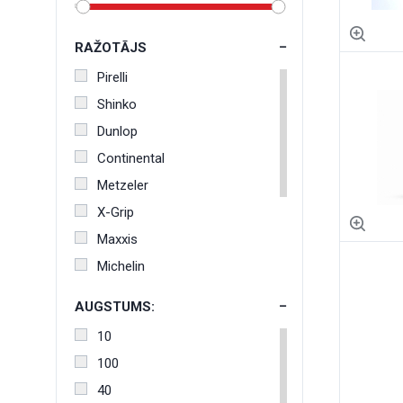
RAŽOTĀJS
Pirelli
Shinko
Dunlop
Continental
Metzeler
X-Grip
Maxxis
Michelin
Mitas
AUGSTUMS:
Bridgestone
10
Motoz
100
Kenda
40
Avon Tyres