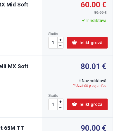
60.00
 MX Mid Soft
80.00
Ir noliktavā
Skaits
Ielikt grozā
80.01
lli MX Soft
Nav noliktavā
? Uzzināt pieejamību
Skaits
Ielikt grozā
90.00
oft 65M TT