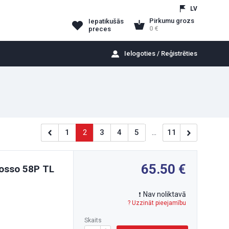
LV
Pirkumu grozs
Iepatikušās
0
preces
Ielogoties / Reģistrēties
1
2
3
4
5
...
11
65.50
 Rosso 58P TL
Nav noliktavā
? Uzzināt pieejamību
Skaits