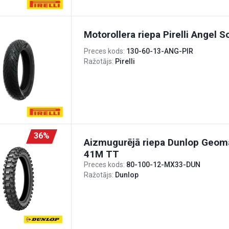
Motorollera riepa Pirelli Angel 
Preces kods:
130-60-13-ANG-PIR
Ražotājs:
Pirelli
36%
Aizmugurējā riepa Dunlop Geo
41M TT
Preces kods:
80-100-12-MX33-DUN
Ražotājs:
Dunlop