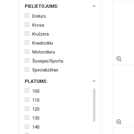
18"
PIELIETOJUMS:
19"
Enduro
21"
Krosa
8"
Kruīzera
Kvadriciklu
Motorolleru
Šosejas/Sporta
Specializētas
PLATUMS:
100
110
120
130
140