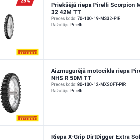
25%
Priekšējā riepa Pirelli Scorpion
32 42M TT
Preces kods:
70-100-19-MS32-PIR
Ražotājs:
Pirelli
Aizmugurējā motocikla riepa Pire
NHS R 50M TT
Preces kods:
80-100-12-MXSOFT-PIR
Ražotājs:
Pirelli
Riepa X-Grip DirtDigger Extra S