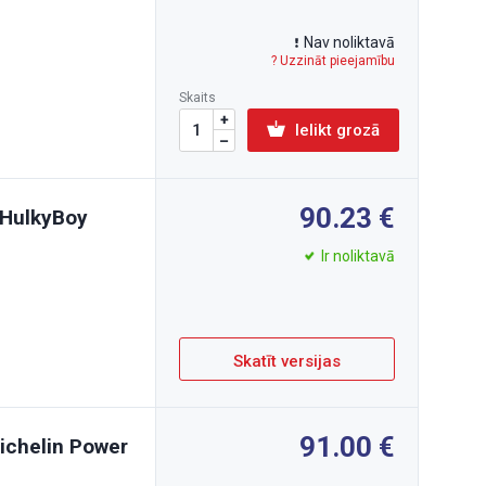
Nav noliktavā
? Uzzināt pieejamību
Skaits
Ielikt grozā
90.23
p HulkyBoy
Ir noliktavā
Skatīt versijas
91.00
ichelin Power