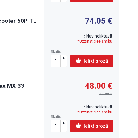
74.05
Scooter 60P TL
Nav noliktavā
? Uzzināt pieejamību
Skaits
Ielikt grozā
48.00
max MX-33
75.00
Nav noliktavā
? Uzzināt pieejamību
Skaits
Ielikt grozā