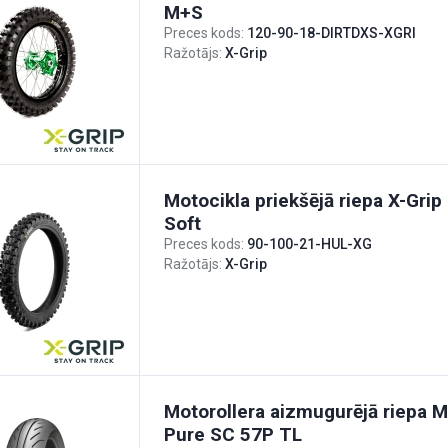
M+S
Preces kods:
120-90-18-DIRTDXS-XGRI
Ražotājs:
X-Grip
Motocikla priekšējā riepa X-Gri
Soft
Preces kods:
90-100-21-HUL-XG
Ražotājs:
X-Grip
Motorollera aizmugurējā riepa M
Pure SC 57P TL