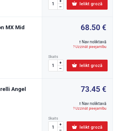
Ielikt grozā
68.50
ion MX Mid
Nav noliktavā
? Uzzināt pieejamību
Skaits
Ielikt grozā
73.45
relli Angel
Nav noliktavā
? Uzzināt pieejamību
Skaits
Ielikt grozā