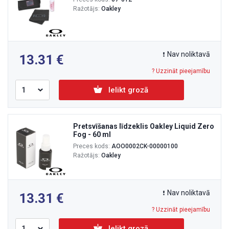
Ražotājs:
Oakley
Nav noliktavā
13.31
? Uzzināt pieejamību
Ielikt grozā
Pretsvīšanas līdzeklis Oakley Liquid Zero
Fog - 60 ml
Preces kods:
AOO0002CK-00000100
Ražotājs:
Oakley
Nav noliktavā
13.31
? Uzzināt pieejamību
Ielikt grozā