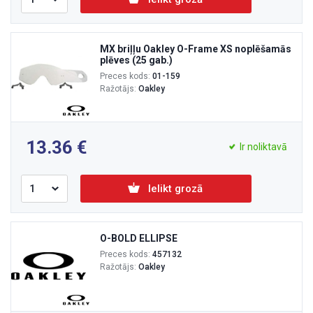
MX briļļu Oakley O-Frame XS noplēšamās
plēves (25 gab.)
Preces kods:
01-159
Ražotājs:
Oakley
13.36
Ir noliktavā
Ielikt grozā
O-BOLD ELLIPSE
Preces kods:
457132
Ražotājs:
Oakley