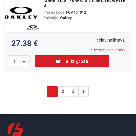
MARK II L/S T-KREKLS 2.0 ARCTIC WHITE
S
Preces kods:
FOA404012
Ražotājs:
Oakley
Nav noliktavā
27.38
? Uzzināt pieejamību
Ielikt grozā
1
2
3