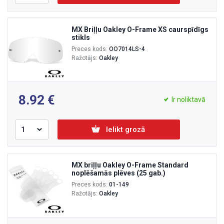
MX Briļļu Oakley O-Frame XS caurspīdīgs
stikls
Preces kods:
OO7014LS-4
Ražotājs:
Oakley
8.92
Ir noliktavā
Ielikt grozā
MX briļļu Oakley O-Frame Standard
noplēšamās plēves (25 gab.)
Preces kods:
01-149
Ražotājs:
Oakley