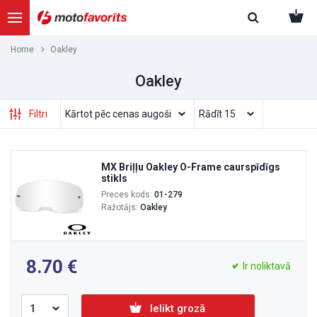
Home
Oakley
Oakley
Filtri
MX Briļļu Oakley O-Frame caurspīdīgs
stikls
Preces kods:
01-279
Ražotājs:
Oakley
8.70
Ir noliktavā
Ielikt grozā