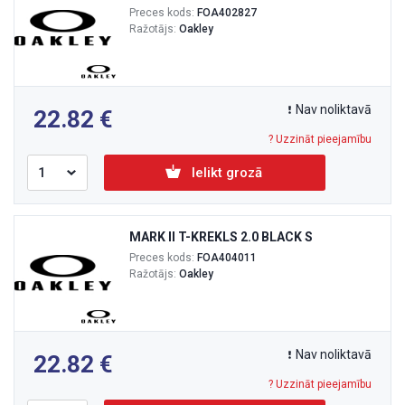
Preces kods:
FOA402827
Ražotājs:
Oakley
Nav noliktavā
22.82
? Uzzināt pieejamību
Ielikt grozā
MARK II T-KREKLS 2.0 BLACK S
Preces kods:
FOA404011
Ražotājs:
Oakley
Nav noliktavā
22.82
? Uzzināt pieejamību