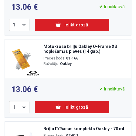
13.06
Ir noliktavā
Ielikt grozā
Motokrosa briļļu Oakley O-Frame XS
noplēšamās plēves (14 gab.)
Preces kods:
01-166
Ražotājs:
Oakley
13.06
Ir noliktavā
Ielikt grozā
Briļļu tīrīšanas komplekts Oakley - 70 ml
Preces kods:
07-012