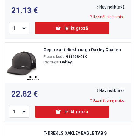
Nav noliktavā
21.13
? Uzzināt pieejamību
Ielikt grozā
Cepure ar ieliektu nagu Oakley Chalten
Preces kods:
911608-01K
Ražotājs:
Oakley
Nav noliktavā
22.82
? Uzzināt pieejamību
Ielikt grozā
T-KREKLS OAKLEY EAGLE TAB S