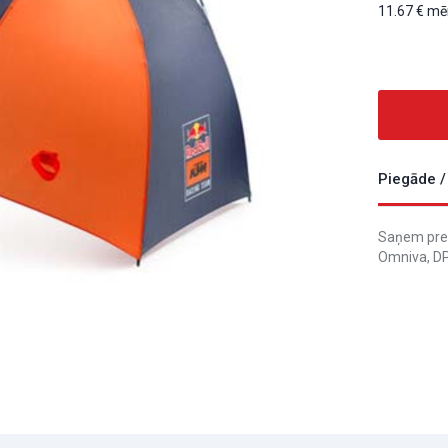
11.67
mēn
Piegāde /
Saņem prec
Omniva, DP