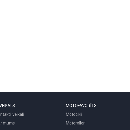
VEIKALS
MOTOFAVORĪTS
ntakti, veikali
Motocikli
ar mums
Motorolleri