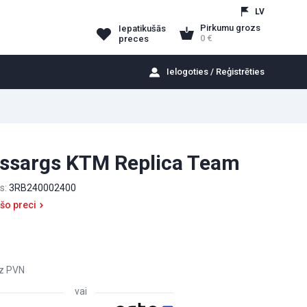
LV
Pirkumu grozs
Iepatikušās
0
preces
Ielogoties / Reģistrēties
ussargs KTM Replica Team
s:
3RB240002400
 šo preci
z PVN
vai