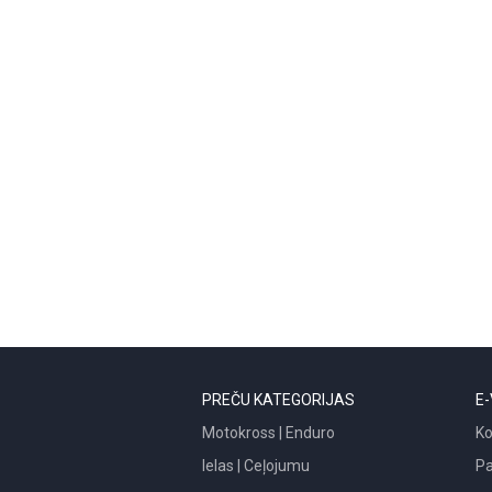
PREČU KATEGORIJAS
E-
Motokross | Enduro
Ko
Ielas | Ceļojumu
P