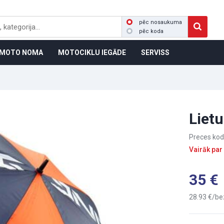
pēc nosaukuma
pēc koda
MOTO NOMA
MOTOCIKLU IEGĀDE
SERVISS
Liet
Preces kod
Vairāk par
35
28.93
be