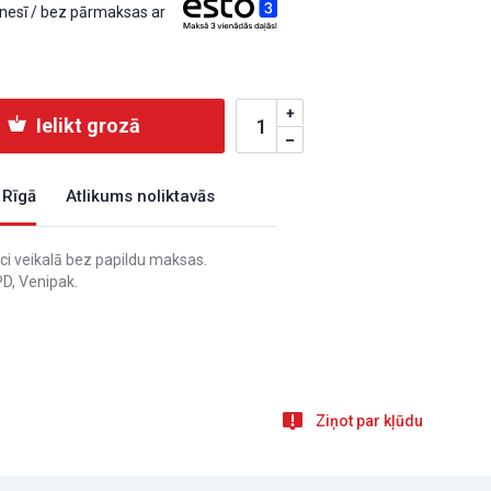
esī / bez pārmaksas ar
Ielikt grozā
 Rīgā
Atlikums noliktavās
i veikalā bez papildu maksas.
D, Venipak.
Ziņot par kļūdu