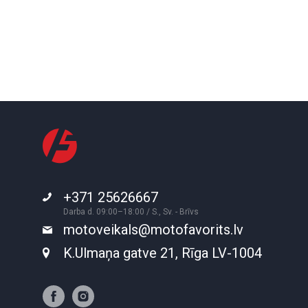
+371 25626667
Darba d. 09:00–18:00 / S., Sv. - Brīvs
motoveikals@motofavorits.lv
K.Ulmaņa gatve 21, Rīga LV-1004