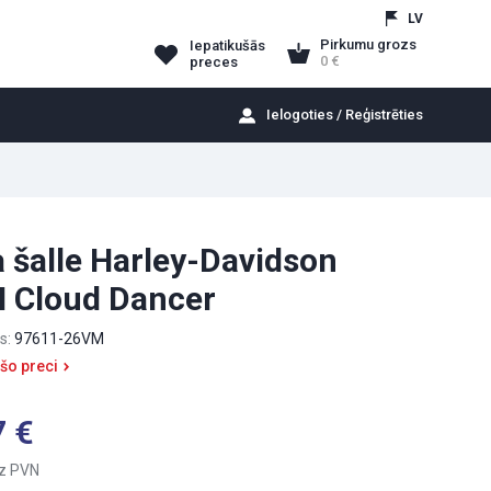
LV
Pirkumu grozs
Iepatikušās
0
preces
Ielogoties / Reģistrēties
 šalle Harley-Davidson
 Cloud Dancer
s:
97611-26VM
 šo preci
7
z PVN