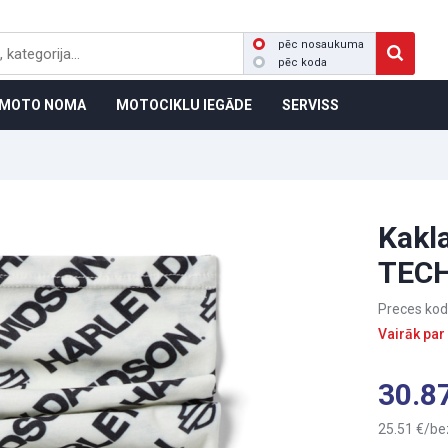
pēc nosaukuma
pēc koda
MOTO NOMA
MOTOCIKLU IEGĀDE
SERVISS
Kakla
TECH
Preces kod
Vairāk par
30.8
25.51
be