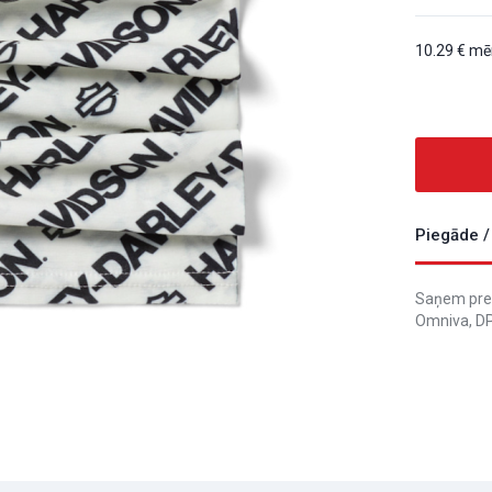
10.29
mēn
Piegāde /
Saņem prec
Omniva, DP