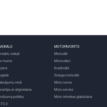
VEIKALS
MOTOFAVORĪTS
ntakti, veikali
Motocikli
ar mums
Motorolleri
rjera
Kvadricikli
egāde
Sniega motocikli
ksājumu veidi
Moto noma
rantija un atgriešana
Moto serviss
ivātuma politika
Moto tehnikas glabāšana
STO 3