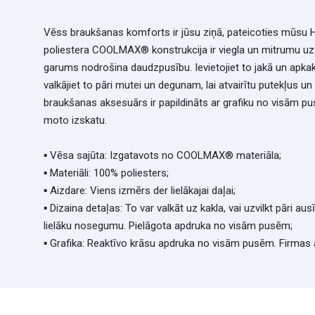
Vēss braukšanas komforts ir jūsu ziņā, pateicoties mūsu 
poliestera COOLMAX® konstrukcija ir viegla un mitrumu uz
garums nodrošina daudzpusību. Ievietojiet to jakā un apkaklē
valkājiet to pāri mutei un degunam, lai atvairītu putekļus un
braukšanas aksesuārs ir papildināts ar grafiku no visām p
moto izskatu.
▪ Vēsa sajūta: Izgatavots no COOLMAX® materiāla;
▪ Materiāli: 100% poliesters;
▪ Aizdare: Viens izmērs der lielākajai daļai;
▪ Dizaina detaļas: To var valkāt uz kakla, vai uzvilkt pāri au
lielāku nosegumu. Pielāgota apdruka no visām pusēm;
▪ Grafika: Reaktīvo krāsu apdruka no visām pusēm. Firmas 