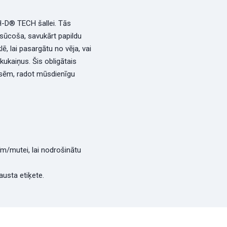
H-D® TECH šallei. Tās
sūcoša, savukārt papildu
, lai pasargātu no vēja, vai
 kukaiņus. Šis obligātais
usēm, radot mūsdienīgu
sīm/mutei, lai nodrošinātu
austa etiķete.