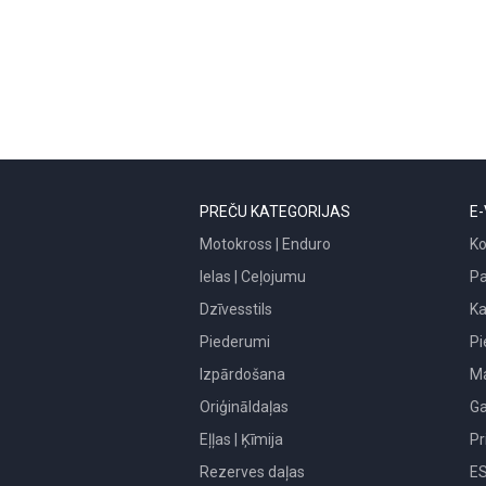
PREČU KATEGORIJAS
E-
Motokross | Enduro
Ko
Ielas | Ceļojumu
P
Dzīvesstils
Ka
Piederumi
Pi
Izpārdošana
Ma
Oriģināldaļas
Ga
Eļļas | Ķīmija
Pr
Rezerves daļas
E