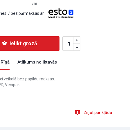
vai
esī / bez pārmaksas ar
Ielikt grozā
 Rīgā
Atlikums noliktavās
i veikalā bez papildu maksas.
D, Venipak.
Ziņot par kļūdu