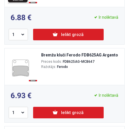
6.88
Ir noliktavā
Ielikt grozā
Bremžu kluči Ferodo FDB625AG Argento
Preces kods:
FDB625AG-MCB647
Ražotājs:
Ferodo
6.93
Ir noliktavā
Ielikt grozā