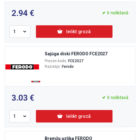
2.94
Ir noliktavā
Ielikt grozā
Sajūga diski FERODO FCE2027
Preces kods:
FCE2027
Ražotājs:
Ferodo
3.03
Ir noliktavā
Ielikt grozā
Bremžu uzlika FERODO