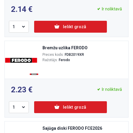
2.14
Ir noliktavā
Ielikt grozā
Bremžu uzlika FERODO
Preces kods:
FDB2019XR
Ražotājs:
Ferodo
2.23
Ir noliktavā
Ielikt grozā
Sajūga diski FERODO FCE2026