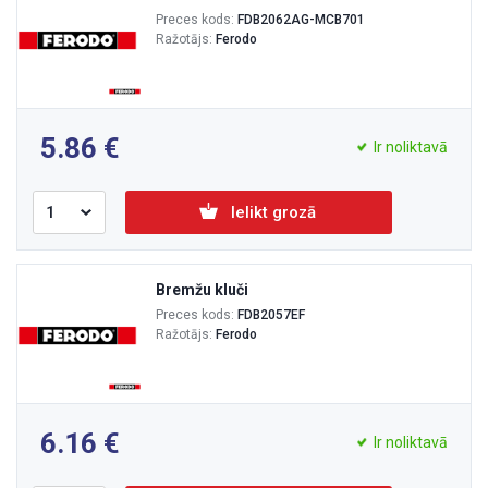
Preces kods:
FDB2062AG-MCB701
Ražotājs:
Ferodo
5.86
Ir noliktavā
Ielikt grozā
Bremžu kluči
Preces kods:
FDB2057EF
Ražotājs:
Ferodo
6.16
Ir noliktavā