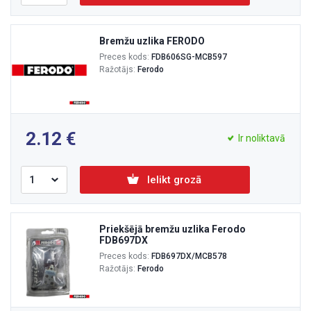
Bremžu uzlika FERODO
Preces kods:
FDB606SG-MCB597
Ražotājs:
Ferodo
2.12
Ir noliktavā
Ielikt grozā
Priekšējā bremžu uzlika Ferodo
FDB697DX
Preces kods:
FDB697DX/MCB578
Ražotājs:
Ferodo