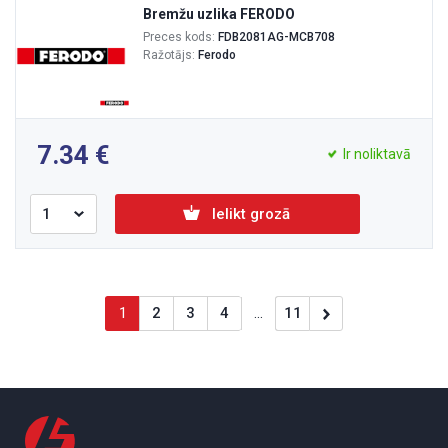
Bremžu uzlika FERODO
Preces kods:
FDB2081AG-MCB708
Ražotājs:
Ferodo
7.34
Ir noliktavā
Ielikt grozā
1
2
3
4
...
11