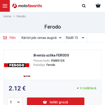
Home
Ferodo
Ferodo
Filtri
Bremžu uzlika FERODO
Preces kods:
FDB851DX
Ražotājs:
Ferodo
2.12
Ir noliktavā
Ielikt grozā