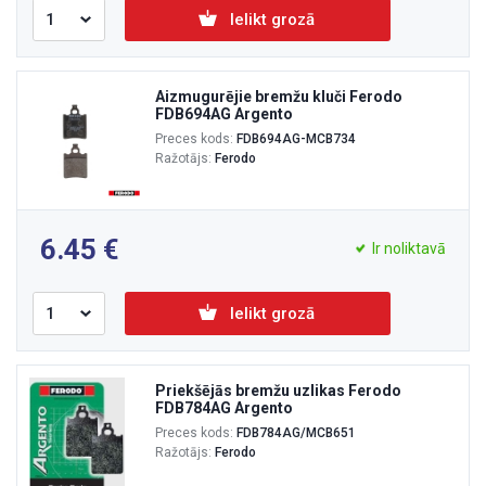
Ielikt grozā
Aizmugurējie bremžu kluči Ferodo
FDB694AG Argento
Preces kods:
FDB694AG-MCB734
Ražotājs:
Ferodo
6.45
Ir noliktavā
Ielikt grozā
Priekšējās bremžu uzlikas Ferodo
FDB784AG Argento
Preces kods:
FDB784AG/MCB651
Ražotājs:
Ferodo