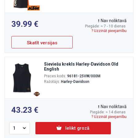
Nav noliktavā
39.99
Piegāde: ≈ 7 - 10 dienas
? Uzzināt pieejamību
Skatīt versijas
Sieviešu krekls Harley-Davidson Old
English
Preces kods:
96181-25VW/000M
Ražotājs:
Harley-Davidson
Nav noliktavā
43.23
Piegāde: ≈ 14 dienas
? Uzzināt pieejamību
Ielikt grozā