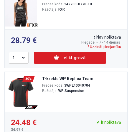
Preces kods:
242233-0770-10
Ražotājs:
FXR
Nav noliktavā
28.79
Piegāde: ≈ 7 - 14 dienas
? Uzzināt pieejamību
Ielikt grozā
T-krekls WP Replica Team
30%
Preces kods:
3WP240040704
Ražotājs:
WP Suspension
24.48
Ir noliktavā
34.97