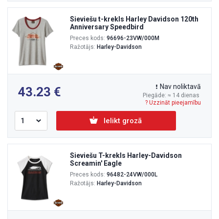
Sieviešu t-krekls Harley Davidson 120th
Anniversary Speedbird
Preces kods:
96696-23VW/000M
Ražotājs:
Harley-Davidson
Nav noliktavā
43.23
Piegāde: ≈ 14 dienas
? Uzzināt pieejamību
Ielikt grozā
Sieviešu T-krekls Harley-Davidson
Screamin' Eagle
Preces kods:
96482-24VW/000L
Ražotājs:
Harley-Davidson