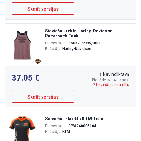
Skatīt versijas
Sieviešu krekls Harley-Davidson
Racerback Tank
Preces kods:
96067-25VW/000L
Ražotājs:
Harley-Davidson
Nav noliktavā
37.05
Piegāde: ≈ 14 dienas
? Uzzināt pieejamību
Skatīt versijas
Sieviešu T-krekls KTM Team
Preces kods:
3PW240005104
Ražotājs:
KTM