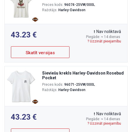
Preces kods:
96074-25VW/000L
Ražotājs:
Harley-Davidson
Nav noliktavā
43.23
Piegāde: ≈ 14 dienas
? Uzzināt pieejamību
Skatīt versijas
Sieviešu krekls Harley-Davidson Rosebud
Pocket
Preces kods:
96071-25VW/000L
Ražotājs:
Harley-Davidson
Nav noliktavā
43.23
Piegāde: ≈ 14 dienas
? Uzzināt pieejamību