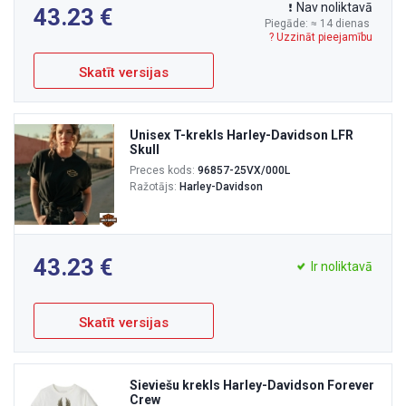
Nav noliktavā
43.23
Piegāde: ≈ 14 dienas
? Uzzināt pieejamību
Skatīt versijas
Unisex T-krekls Harley-Davidson LFR
Skull
Preces kods:
96857-25VX/000L
Ražotājs:
Harley-Davidson
43.23
Ir noliktavā
Skatīt versijas
Sieviešu krekls Harley-Davidson Forever
Crew