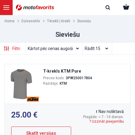
Home
Dzīvesstils
T-krekli | Krekli
Sieviešu
Sieviešu
Filtri
T-krekls KTM Pure
Preces kods:
3PW250017804
Ražotājs:
KTM
Nav noliktavā
25.00
Piegāde: ≈ 7 - 10 dienas
? Uzzināt pieejamību
Skatīt versijas