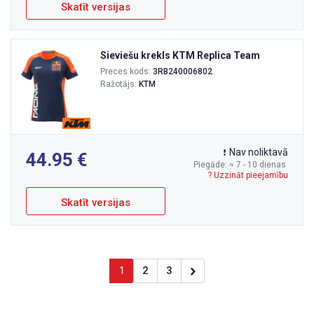
Skatīt versijas
Sieviešu krekls KTM Replica Team
Preces kods:
3RB240006802
Ražotājs:
KTM
Nav noliktavā
44.95
Piegāde: ≈ 7 - 10 dienas
? Uzzināt pieejamību
Skatīt versijas
1
2
3