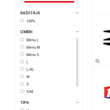
RAŽOTĀJS
100%
IZMĒRI
Bērnu L
Bērnu M
Bērnu S
L
L/XL
M
S
S/M
XL
TIPS:
XXL