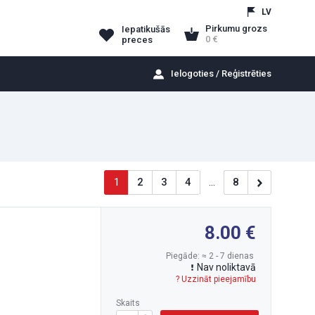
LV
Pirkumu grozs
Iepatikušās
0
preces
Ielogoties / Reģistrēties
1
2
3
4
...
8
8.00
Piegāde: ≈ 2 - 7 dienas
Nav noliktavā
? Uzzināt pieejamību
Skaits