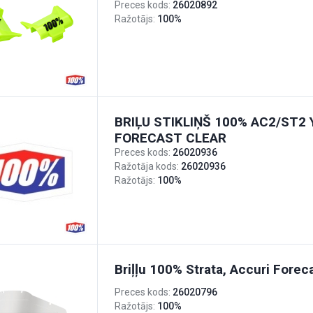
Preces kods:
26020892
Ražotājs:
100%
BRIĻU STIKLIŅŠ 100% AC2/ST2
FORECAST CLEAR
Preces kods:
26020936
Ražotāja kods:
26020936
Ražotājs:
100%
Briļļu 100% Strata, Accuri Foreca
Preces kods:
26020796
Ražotājs:
100%