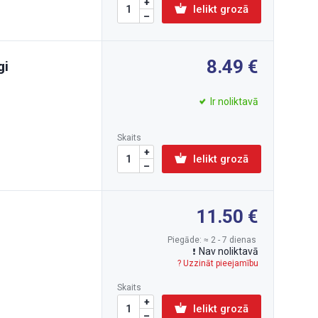
Ielikt grozā
8.49
gi
Ir noliktavā
Skaits
Ielikt grozā
11.50
Piegāde: ≈ 2 - 7 dienas
Nav noliktavā
? Uzzināt pieejamību
Skaits
Ielikt grozā