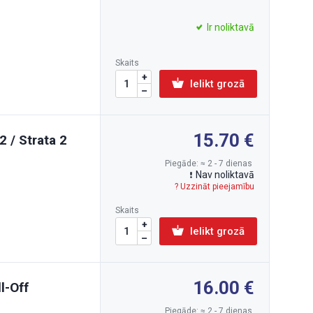
Ir noliktavā
Skaits
Ielikt grozā
15.70
2 / Strata 2
Piegāde: ≈ 2 - 7 dienas
Nav noliktavā
? Uzzināt pieejamību
Skaits
Ielikt grozā
16.00
l-Off
Piegāde: ≈ 2 - 7 dienas