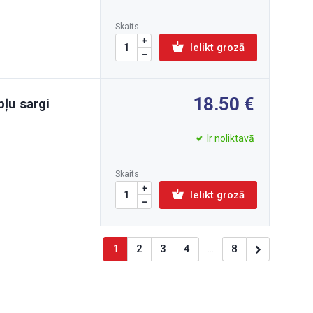
Skaits
Ielikt grozā
18.50
ļu sargi
Ir noliktavā
Skaits
Ielikt grozā
1
2
3
4
...
8