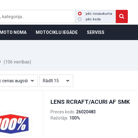
pēc nosaukuma
pēc koda
MOTO NOMA
MOTOCIKLU IEGĀDE
SERVISS
%
(106 vienības)
LENS RCRAFT/ACURI AF SMK
Preces kods:
26020483
Ražotājs:
100%